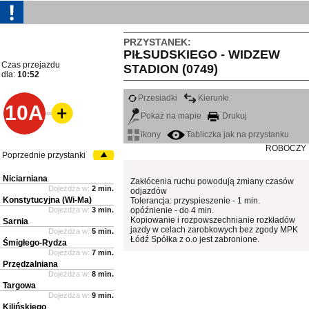
PRZYSTANEK:
PIŁSUDSKIEGO - WIDZEW
Czas przejazdu
STADION (0749)
dla:
10:52
Przesiadki
Kierunki
10A
Pokaż na mapie
Drukuj
ikony
Tabliczka jak na przystanku
ROBOCZY
Poprzednie przystanki
Niciarniana
Zakłócenia ruchu powodują zmiany czasów
Dojeżdża w:
2 min.
odjazdów
Konstytucyjna (Wi-Ma)
Tolerancja: przyspieszenie - 1 min.
Dojeżdża w:
3 min.
opóźnienie - do 4 min.
Kopiowanie i rozpowszechnianie rozkładów
Sarnia
jazdy w celach zarobkowych bez zgody MPK
Dojeżdża w:
5 min.
Łódź Spółka z o.o jest zabronione.
Śmigłego-Rydza
Dojeżdża w:
7 min.
Przędzalniana
Dojeżdża w:
8 min.
Targowa
Dojeżdża w:
9 min.
Kilińskiego