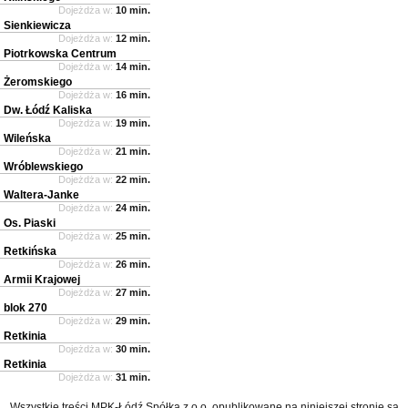
Dojeżdża w:
10 min.
Sienkiewicza
Dojeżdża w:
12 min.
Piotrkowska Centrum
Dojeżdża w:
14 min.
Żeromskiego
Dojeżdża w:
16 min.
Dw. Łódź Kaliska
Dojeżdża w:
19 min.
Wileńska
Dojeżdża w:
21 min.
Wróblewskiego
Dojeżdża w:
22 min.
Waltera-Janke
Dojeżdża w:
24 min.
Os. Piaski
Dojeżdża w:
25 min.
Retkińska
Dojeżdża w:
26 min.
Armii Krajowej
Dojeżdża w:
27 min.
blok 270
Dojeżdża w:
29 min.
Retkinia
Dojeżdża w:
30 min.
Retkinia
Dojeżdża w:
31 min.
Wszystkie treści MPK-Łódź Spółka z o.o. opublikowane na niniejszej stronie są