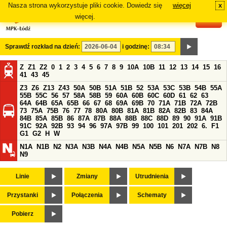
Nasza strona wykorzystuje pliki cookie. Dowiedz się
więcej
x
#
więcej.
Sprawdź rozkład na dzień:
i godzinę:
Z
Z1
Z2
0
1
2
3
4
5
6
7
8
9
10A
10B
11
12
13
14
15
16
41
43
45
Z3
Z6
Z13
Z43
50A
50B
51A
51B
52
53A
53C
53B
54B
55A
55B
55C
56
57
58A
58B
59
60A
60B
60C
60D
61
62
63
64A
64B
65A
65B
66
67
68
69A
69B
70
71A
71B
72A
72B
73
75A
75B
76
77
78
80A
80B
81A
81B
82A
82B
83
84A
84B
85A
85B
86
87A
87B
88A
88B
88C
88D
89
90
91A
91B
91C
92A
92B
93
94
96
97A
97B
99
100
101
201
202
6.
F1
G1
G2
H
W
N1A
N1B
N2
N3A
N3B
N4A
N4B
N5A
N5B
N6
N7A
N7B
N8
N9
Linie
Zmiany
Utrudnienia
Przystanki
Połączenia
Schematy
Pobierz