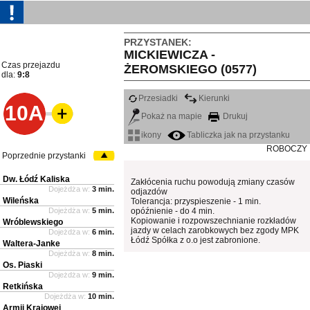
PRZYSTANEK:
MICKIEWICZA -
Czas przejazdu
ŻEROMSKIEGO (0577)
dla:
9:8
Przesiadki
Kierunki
10A
Pokaż na mapie
Drukuj
ikony
Tabliczka jak na przystanku
ROBOCZY
Poprzednie przystanki
Dw. Łódź Kaliska
Zakłócenia ruchu powodują zmiany czasów
Dojeżdża w:
3 min.
odjazdów
Wileńska
Tolerancja: przyspieszenie - 1 min.
Dojeżdża w:
5 min.
opóźnienie - do 4 min.
Kopiowanie i rozpowszechnianie rozkładów
Wróblewskiego
jazdy w celach zarobkowych bez zgody MPK
Dojeżdża w:
6 min.
Łódź Spółka z o.o jest zabronione.
Waltera-Janke
Dojeżdża w:
8 min.
Os. Piaski
Dojeżdża w:
9 min.
Retkińska
Dojeżdża w:
10 min.
Armii Krajowej