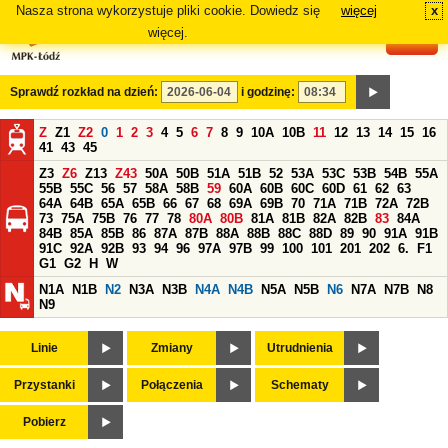
Nasza strona wykorzystuje pliki cookie. Dowiedz się
więcej
x
#
więcej.
Sprawdź rozkład na dzień:
i godzinę:
Z
Z1
Z2
0
1
2
3
4
5
6
7
8
9
10A
10B
11
12
13
14
15
16
41
43
45
Z3
Z6
Z13
Z43
50A
50B
51A
51B
52
53A
53C
53B
54B
55A
55B
55C
56
57
58A
58B
59
60A
60B
60C
60D
61
62
63
64A
64B
65A
65B
66
67
68
69A
69B
70
71A
71B
72A
72B
73
75A
75B
76
77
78
80A
80B
81A
81B
82A
82B
83
84A
84B
85A
85B
86
87A
87B
88A
88B
88C
88D
89
90
91A
91B
91C
92A
92B
93
94
96
97A
97B
99
100
101
201
202
6.
F1
G1
G2
H
W
N1A
N1B
N2
N3A
N3B
N4A
N4B
N5A
N5B
N6
N7A
N7B
N8
N9
Linie
Zmiany
Utrudnienia
Przystanki
Połączenia
Schematy
Pobierz