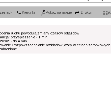
zesiadki
Kierunki
Pokaż na mapie
Drukuj
i
ócenia ruchu powodują zmiany czasów odjazdów
rancja: przyspieszenie - 1 min.
nienie - do 4 min.
owanie i rozpowszechnianie rozkładów jazdy w celach zarobkowych
 zabronione.