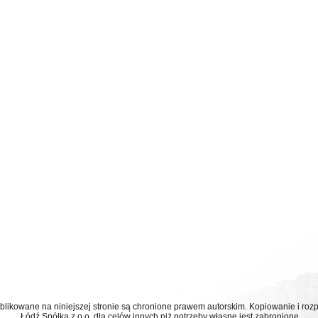
ublikowane na niniejszej stronie są chronione prawem autorskim. Kopiowanie i r
Łódź Spółka z o.o. dla celów innych niż potrzeby własne jest zabronione.