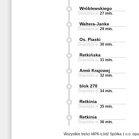
Wróblewskiego
Dojeżdża w:
27 min.
Waltera-Janke
Dojeżdża w:
29 min.
Os. Piaski
Dojeżdża w:
30 min.
Retkińska
Dojeżdża w:
31 min.
Armii Krajowej
Dojeżdża w:
32 min.
blok 270
Dojeżdża w:
34 min.
Retkinia
Dojeżdża w:
35 min.
Retkinia
Dojeżdża w:
36 min.
Wszystkie treści MPK-Łódź Spółka z o.o. op