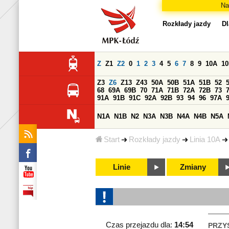
Na
Rozkłady jazdy
Dl
Z
Z1
Z2
0
1
2
3
4
5
6
7
8
9
10A
1
Z3
Z6
Z13
Z43
50A
50B
51A
51B
52
68
69A
69B
70
71A
71B
72A
72B
73
91A
91B
91C
92A
92B
93
94
96
97A
N1A
N1B
N2
N3A
N3B
N4A
N4B
N5A
Start
Rozkłady jazdy
Linia 10A
Linie
Zmiany
Czas przejazdu dla:
14:54
PRZY