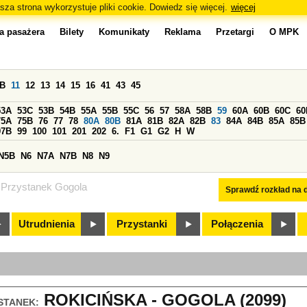
sza strona wykorzystuje pliki cookie. Dowiedz się więcej.
więcej
a pasażera
Bilety
Komunikaty
Reklama
Przetargi
O MPK
0B
11
12
13
14
15
16
41
43
45
53A
53C
53B
54B
55A
55B
55C
56
57
58A
58B
59
60A
60B
60C
60
75A
75B
76
77
78
80A
80B
81A
81B
82A
82B
83
84A
84B
85A
85B
97B
99
100
101
201
202
6.
F1
G1
G2
H
W
N5B
N6
N7A
N7B
N8
N9
Przystanek Gogola
Sprawdź rozkład na d
Utrudnienia
Przystanki
Połączenia
ROKICIŃSKA - GOGOLA (2099)
STANEK: