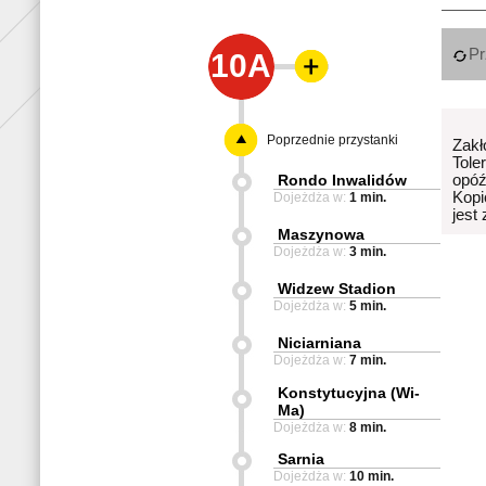
Pr
10A
Poprzednie przystanki
Zakł
Tole
Rondo Inwalidów
opóź
Kopi
Dojeżdża w:
1 min.
jest
Maszynowa
Dojeżdża w:
3 min.
Widzew Stadion
Dojeżdża w:
5 min.
Niciarniana
Dojeżdża w:
7 min.
Konstytucyjna (Wi-
Ma)
Dojeżdża w:
8 min.
Sarnia
Dojeżdża w:
10 min.