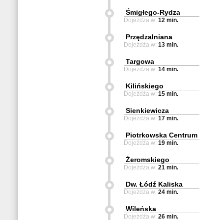
Śmigłego-Rydza
Dojeżdża w:
12 min.
Przędzalniana
Dojeżdża w:
13 min.
Targowa
Dojeżdża w:
14 min.
Kilińskiego
Dojeżdża w:
15 min.
Sienkiewicza
Dojeżdża w:
17 min.
Piotrkowska Centrum
Dojeżdża w:
19 min.
Żeromskiego
Dojeżdża w:
21 min.
Dw. Łódź Kaliska
Dojeżdża w:
24 min.
Wileńska
Dojeżdża w:
26 min.