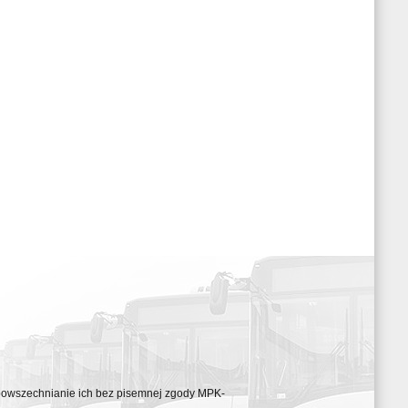
ozpowszechnianie ich bez pisemnej zgody MPK-