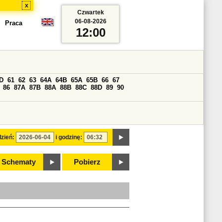
x
Czwartek
06-08-2026
Praca
12:00
D
61
62
63
64A
64B
65A
65B
66
67
86
87A
87B
88A
88B
88C
88D
89
90
zień:
i godzinę:
Schematy
Pobierz