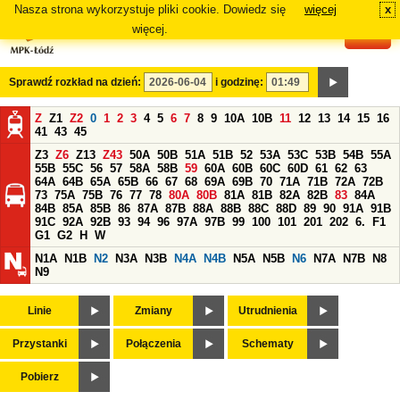
Nasza strona wykorzystuje pliki cookie. Dowiedz się
więcej
x
#
więcej.
Sprawdź rozkład na dzień:
i godzinę:
Z
Z1
Z2
0
1
2
3
4
5
6
7
8
9
10A
10B
11
12
13
14
15
16
41
43
45
Z3
Z6
Z13
Z43
50A
50B
51A
51B
52
53A
53C
53B
54B
55A
55B
55C
56
57
58A
58B
59
60A
60B
60C
60D
61
62
63
64A
64B
65A
65B
66
67
68
69A
69B
70
71A
71B
72A
72B
73
75A
75B
76
77
78
80A
80B
81A
81B
82A
82B
83
84A
84B
85A
85B
86
87A
87B
88A
88B
88C
88D
89
90
91A
91B
91C
92A
92B
93
94
96
97A
97B
99
100
101
201
202
6.
F1
G1
G2
H
W
N1A
N1B
N2
N3A
N3B
N4A
N4B
N5A
N5B
N6
N7A
N7B
N8
N9
Linie
Zmiany
Utrudnienia
Przystanki
Połączenia
Schematy
Pobierz