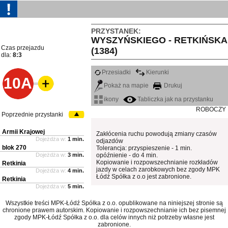
PRZYSTANEK:
WYSZYŃSKIEGO - RETKIŃSKA
Czas przejazdu
(1384)
dla:
8:3
Przesiadki
Kierunki
10A
Pokaż na mapie
Drukuj
ikony
Tabliczka jak na przystanku
ROBOCZY
Poprzednie przystanki
Armii Krajowej
Zakłócenia ruchu powodują zmiany czasów
Dojeżdża w:
1 min.
odjazdów
blok 270
Tolerancja: przyspieszenie - 1 min.
Dojeżdża w:
3 min.
opóźnienie - do 4 min.
Kopiowanie i rozpowszechnianie rozkładów
Retkinia
jazdy w celach zarobkowych bez zgody MPK
Dojeżdża w:
4 min.
Łódź Spółka z o.o jest zabronione.
Retkinia
Dojeżdża w:
5 min.
Wszystkie treści MPK-Łódź Spółka z o.o. opublikowane na niniejszej stronie są
chronione prawem autorskim. Kopiowanie i rozpowszechnianie ich bez pisemnej
zgody MPK-Łódź Spółka z o.o. dla celów innych niż potrzeby własne jest
zabronione.