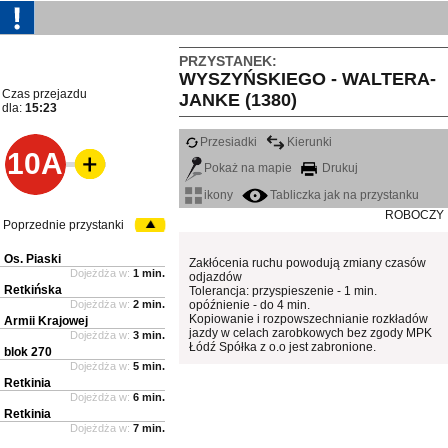
PRZYSTANEK:
WYSZYŃSKIEGO - WALTERA-
Czas przejazdu
JANKE (1380)
dla:
15:23
Przesiadki
Kierunki
10A
Pokaż na mapie
Drukuj
ikony
Tabliczka jak na przystanku
ROBOCZY
Poprzednie przystanki
Os. Piaski
Zakłócenia ruchu powodują zmiany czasów
Dojeżdża w:
1 min.
odjazdów
Retkińska
Tolerancja: przyspieszenie - 1 min.
Dojeżdża w:
2 min.
opóźnienie - do 4 min.
Kopiowanie i rozpowszechnianie rozkładów
Armii Krajowej
jazdy w celach zarobkowych bez zgody MPK
Dojeżdża w:
3 min.
Łódź Spółka z o.o jest zabronione.
blok 270
Dojeżdża w:
5 min.
Retkinia
Dojeżdża w:
6 min.
Retkinia
Dojeżdża w:
7 min.