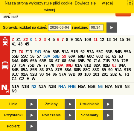
Nasza strona wykorzystuje pliki cookie. Dowiedz się
więcej
x
#
więcej.
Sprawdź rozkład na dzień:
i godzinę:
Z
Z1
Z2
0
1
2
3
4
5
6
7
8
9
10A
10B
11
12
13
14
15
16
41
43
45
Z3
Z6
Z13
Z43
50A
50B
51A
51B
52
53A
53C
53B
54B
55A
55B
55C
56
57
58A
58B
59
60A
60B
60C
60D
61
62
63
64A
64B
65A
65B
66
67
68
69A
69B
70
71A
71B
72A
72B
73
75A
75B
76
77
78
80A
80B
81A
81B
82A
82B
83
84A
84B
85A
85B
86
87A
87B
88A
88B
88C
88D
89
90
91A
91B
91C
92A
92B
93
94
96
97A
97B
99
100
101
201
202
6.
F1
G1
G2
H
W
N1A
N1B
N2
N3A
N3B
N4A
N4B
N5A
N5B
N6
N7A
N7B
N8
N9
Linie
Zmiany
Utrudnienia
Przystanki
Połączenia
Schematy
Pobierz