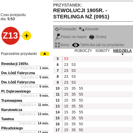
PRZYSTANEK:
REWOLUCJI 1905R. -
Czas przejazdu
STERLINGA NŻ (0951)
dla:
5:53
Przesiadki
Kierunki
Z13
Pokaż na mapie
Drukuj
ikony
Tabliczka jak na przystanku
ROBOCZY
SOBOTY
NIEDZIELA
Poprzednie przystanki
5
53
Rewolucji 1905r.
6
23
53
Dojeżdża w:
1 min.
7
23
53
Dw. Łódź Fabryczna
8
23
53
Dojeżdża w:
5 min.
Dw. Łódź Fabryczna
9
23
53
Dojeżdża w:
6 min.
10
15
35
55
Pl. Dąbrowskiego
11
15
35
55
Dojeżdża w:
9 min.
12
15
35
55
Tramwajowa
Dojeżdża w:
11 min.
13
15
35
55
Narutowicza
14
15
35
55
Dojeżdża w:
13 min.
15
15
35
55
Tuwima
Dojeżdża w:
14 min.
16
15
35
55
Piłsudskiego
17
15
35
55
Dojeżdża w:
17 min.