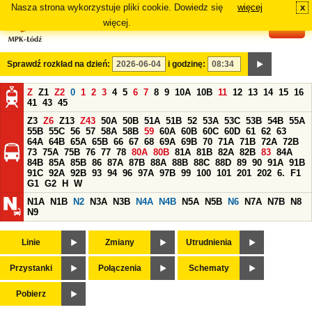
Nasza strona wykorzystuje pliki cookie. Dowiedz się
więcej
x
#
więcej.
Sprawdź rozkład na dzień:
i godzinę:
Z
Z1
Z2
0
1
2
3
4
5
6
7
8
9
10A
10B
11
12
13
14
15
16
41
43
45
Z3
Z6
Z13
Z43
50A
50B
51A
51B
52
53A
53C
53B
54B
55A
55B
55C
56
57
58A
58B
59
60A
60B
60C
60D
61
62
63
64A
64B
65A
65B
66
67
68
69A
69B
70
71A
71B
72A
72B
73
75A
75B
76
77
78
80A
80B
81A
81B
82A
82B
83
84A
84B
85A
85B
86
87A
87B
88A
88B
88C
88D
89
90
91A
91B
91C
92A
92B
93
94
96
97A
97B
99
100
101
201
202
6.
F1
G1
G2
H
W
N1A
N1B
N2
N3A
N3B
N4A
N4B
N5A
N5B
N6
N7A
N7B
N8
N9
Linie
Zmiany
Utrudnienia
Przystanki
Połączenia
Schematy
Pobierz