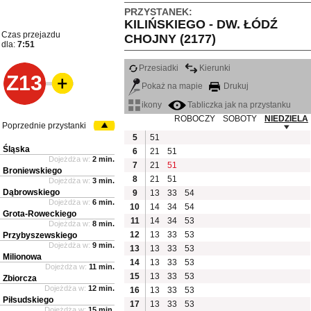
PRZYSTANEK:
KILIŃSKIEGO - DW. ŁÓDŹ
Czas przejazdu
CHOJNY (2177)
dla:
7:51
Przesiadki
Kierunki
Z13
Pokaż na mapie
Drukuj
ikony
Tabliczka jak na przystanku
ROBOCZY
SOBOTY
NIEDZIELA
Poprzednie przystanki
5
51
Śląska
6
21
51
Dojeżdża w:
2 min.
7
21
51
Broniewskiego
8
21
51
Dojeżdża w:
3 min.
Dąbrowskiego
9
13
33
54
Dojeżdża w:
6 min.
10
14
34
54
Grota-Roweckiego
11
14
34
53
Dojeżdża w:
8 min.
12
13
33
53
Przybyszewskiego
Dojeżdża w:
9 min.
13
13
33
53
Milionowa
14
13
33
53
Dojeżdża w:
11 min.
15
13
33
53
Zbiorcza
Dojeżdża w:
12 min.
16
13
33
53
Piłsudskiego
17
13
33
53
Dojeżdża w:
15 min.