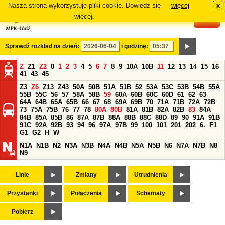
Nasza strona wykorzystuje pliki cookie. Dowiedz się
więcej
x
#
więcej.
Sprawdź rozkład na dzień:
i godzinę:
Z
Z1
Z2
0
1
2
3
4
5
6
7
8
9
10A
10B
11
12
13
14
15
16
41
43
45
Z3
Z6
Z13
Z43
50A
50B
51A
51B
52
53A
53C
53B
54B
55A
55B
55C
56
57
58A
58B
59
60A
60B
60C
60D
61
62
63
64A
64B
65A
65B
66
67
68
69A
69B
70
71A
71B
72A
72B
73
75A
75B
76
77
78
80A
80B
81A
81B
82A
82B
83
84A
84B
85A
85B
86
87A
87B
88A
88B
88C
88D
89
90
91A
91B
91C
92A
92B
93
94
96
97A
97B
99
100
101
201
202
6.
F1
G1
G2
H
W
N1A
N1B
N2
N3A
N3B
N4A
N4B
N5A
N5B
N6
N7A
N7B
N8
N9
Linie
Zmiany
Utrudnienia
Przystanki
Połączenia
Schematy
Pobierz