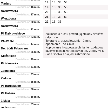
18
13
33
53
Tuwima
Dojeżdża w:
16 min.
19
13
33
53
Narutowicza
20
13
33
53
Dojeżdża w:
17 min.
21
13
33
53
Wierzbowa
22
13
33
Dojeżdża w:
20 min.
Narutowicza
Dojeżdża w:
22 min.
Pl. Dąbrowskiego
Zakłócenia ruchu powodują zmiany czasów
Dojeżdża w:
23 min.
odjazdów
Tolerancja: przyspieszenie - 1 min.
P.O.W. NŻ
opóźnienie - do 4 min.
Dojeżdża w:
24 min.
Kopiowanie i rozpowszechnianie rozkładów
Dw. Łódź Fabryczna
jazdy w celach zarobkowych bez zgody MPK
Dojeżdża w:
26 min.
Łódź Spółka z o.o jest zabronione.
Kilińskiego
Dojeżdża w:
29 min.
Piotrkowska
Dojeżdża w:
31 min.
Zachodnia
Dojeżdża w:
33 min.
Zielona
Dojeżdża w:
35 min.
Pl. Barlickiego
Dojeżdża w:
36 min.
Pl. Hallera
Dojeżdża w:
38 min.
1 Maja
Dojeżdża w:
39 min.