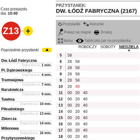
PRZYSTANEK:
Czas przejazdu
DW. ŁÓDŹ FABRYCZNA (2167)
dla:
10:40
Przesiadki
Kierunki
Z13
Pokaż na mapie
Drukuj
ikony
Tabliczka jak na przystanku
ROBOCZY
SOBOTY
NIEDZIELA
Poprzednie przystanki
5
58
Dw. Łódź Fabryczna
6
28
58
Dojeżdża w:
1 min.
7
28
58
Pl. Dąbrowskiego
8
28
58
Dojeżdża w:
4 min.
Tramwajowa
9
28
58
Dojeżdża w:
7 min.
10
20
40
Narutowicza
11
00
20
40
Dojeżdża w:
9 min.
12
00
20
40
Tuwima
Dojeżdża w:
10 min.
13
00
20
40
Piłsudskiego
14
00
20
40
Dojeżdża w:
13 min.
15
00
20
40
Zbiorcza
Dojeżdża w:
14 min.
16
00
20
40
Milionowa
17
00
20
40
Dojeżdża w:
16 min.
18
00
20
40
Przybyszewskiego