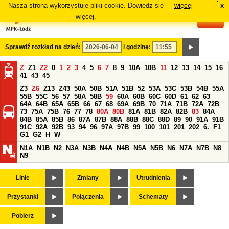
Nasza strona wykorzystuje pliki cookie. Dowiedz się
więcej
x
#
więcej.
Sprawdź rozkład na dzień:
i godzinę:
Z
Z1
Z2
0
1
2
3
4
5
6
7
8
9
10A
10B
11
12
13
14
15
16
41
43
45
Z3
Z6
Z13
Z43
50A
50B
51A
51B
52
53A
53C
53B
54B
55A
55B
55C
56
57
58A
58B
59
60A
60B
60C
60D
61
62
63
64A
64B
65A
65B
66
67
68
69A
69B
70
71A
71B
72A
72B
73
75A
75B
76
77
78
80A
80B
81A
81B
82A
82B
83
84A
84B
85A
85B
86
87A
87B
88A
88B
88C
88D
89
90
91A
91B
91C
92A
92B
93
94
96
97A
97B
99
100
101
201
202
6.
F1
G1
G2
H
W
N1A
N1B
N2
N3A
N3B
N4A
N4B
N5A
N5B
N6
N7A
N7B
N8
N9
Linie
Zmiany
Utrudnienia
Przystanki
Połączenia
Schematy
Pobierz