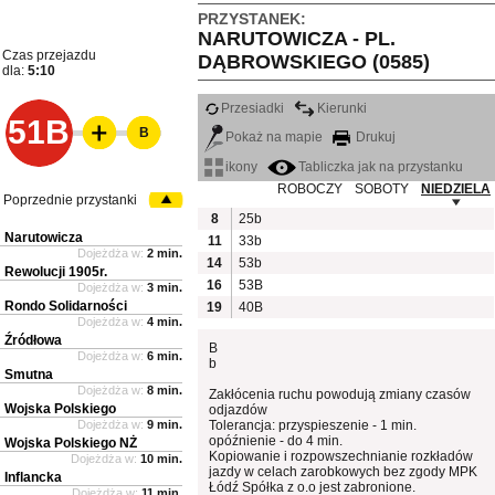
PRZYSTANEK:
NARUTOWICZA - PL.
Czas przejazdu
DĄBROWSKIEGO (0585)
dla:
5:10
Przesiadki
Kierunki
51B
B
Pokaż na mapie
Drukuj
ikony
Tabliczka jak na przystanku
ROBOCZY
SOBOTY
NIEDZIELA
Poprzednie przystanki
8
25b
Narutowicza
11
33b
Dojeżdża w:
2 min.
14
53b
Rewolucji 1905r.
16
53B
Dojeżdża w:
3 min.
Rondo Solidarności
19
40B
Dojeżdża w:
4 min.
Źródłowa
B
Dojeżdża w:
6 min.
b
Smutna
Dojeżdża w:
8 min.
Zakłócenia ruchu powodują zmiany czasów
Wojska Polskiego
odjazdów
Dojeżdża w:
9 min.
Tolerancja: przyspieszenie - 1 min.
opóźnienie - do 4 min.
Wojska Polskiego NŻ
Kopiowanie i rozpowszechnianie rozkładów
Dojeżdża w:
10 min.
jazdy w celach zarobkowych bez zgody MPK
Inflancka
Łódź Spółka z o.o jest zabronione.
Dojeżdża w:
11 min.