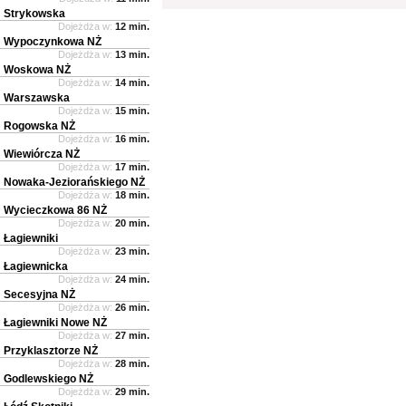
Strykowska
Dojeżdża w:
12 min.
Wypoczynkowa NŻ
Dojeżdża w:
13 min.
Woskowa NŻ
Dojeżdża w:
14 min.
Warszawska
Dojeżdża w:
15 min.
Rogowska NŻ
Dojeżdża w:
16 min.
Wiewiórcza NŻ
Dojeżdża w:
17 min.
Nowaka-Jeziorańskiego NŻ
Dojeżdża w:
18 min.
Wycieczkowa 86 NŻ
Dojeżdża w:
20 min.
Łagiewniki
Dojeżdża w:
23 min.
Łagiewnicka
Dojeżdża w:
24 min.
Secesyjna NŻ
Dojeżdża w:
26 min.
Łagiewniki Nowe NŻ
Dojeżdża w:
27 min.
Przyklasztorze NŻ
Dojeżdża w:
28 min.
Godlewskiego NŻ
Dojeżdża w:
29 min.