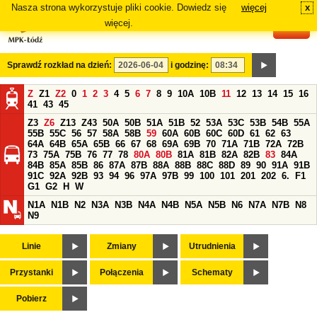
Nasza strona wykorzystuje pliki cookie. Dowiedz się
więcej
x
#
więcej.
Sprawdź rozkład na dzień:
i godzinę:
Z
Z1
Z2
0
1
2
3
4
5
6
7
8
9
10A
10B
11
12
13
14
15
16
41
43
45
Z3
Z6
Z13
Z43
50A
50B
51A
51B
52
53A
53C
53B
54B
55A
55B
55C
56
57
58A
58B
59
60A
60B
60C
60D
61
62
63
64A
64B
65A
65B
66
67
68
69A
69B
70
71A
71B
72A
72B
73
75A
75B
76
77
78
80A
80B
81A
81B
82A
82B
83
84A
84B
85A
85B
86
87A
87B
88A
88B
88C
88D
89
90
91A
91B
91C
92A
92B
93
94
96
97A
97B
99
100
101
201
202
6.
F1
G1
G2
H
W
N1A
N1B
N2
N3A
N3B
N4A
N4B
N5A
N5B
N6
N7A
N7B
N8
N9
Linie
Zmiany
Utrudnienia
Przystanki
Połączenia
Schematy
Pobierz