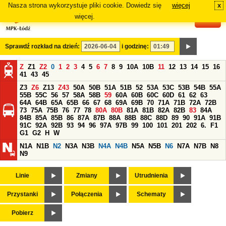
Nasza strona wykorzystuje pliki cookie. Dowiedz się
więcej
x
#
więcej.
Sprawdź rozkład na dzień:
i godzinę:
Z
Z1
Z2
0
1
2
3
4
5
6
7
8
9
10A
10B
11
12
13
14
15
16
41
43
45
Z3
Z6
Z13
Z43
50A
50B
51A
51B
52
53A
53C
53B
54B
55A
55B
55C
56
57
58A
58B
59
60A
60B
60C
60D
61
62
63
64A
64B
65A
65B
66
67
68
69A
69B
70
71A
71B
72A
72B
73
75A
75B
76
77
78
80A
80B
81A
81B
82A
82B
83
84A
84B
85A
85B
86
87A
87B
88A
88B
88C
88D
89
90
91A
91B
91C
92A
92B
93
94
96
97A
97B
99
100
101
201
202
6.
F1
G1
G2
H
W
N1A
N1B
N2
N3A
N3B
N4A
N4B
N5A
N5B
N6
N7A
N7B
N8
N9
Linie
Zmiany
Utrudnienia
Przystanki
Połączenia
Schematy
Pobierz