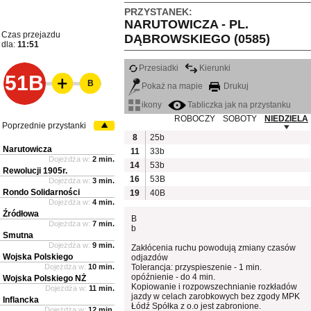
PRZYSTANEK:
NARUTOWICZA - PL.
Czas przejazdu
DĄBROWSKIEGO (0585)
dla:
11:51
Przesiadki
Kierunki
51B
B
Pokaż na mapie
Drukuj
ikony
Tabliczka jak na przystanku
ROBOCZY
SOBOTY
NIEDZIELA
Poprzednie przystanki
8
25b
Narutowicza
11
33b
Dojeżdża w:
2 min.
14
53b
Rewolucji 1905r.
16
53B
Dojeżdża w:
3 min.
Rondo Solidarności
19
40B
Dojeżdża w:
4 min.
Źródłowa
B
Dojeżdża w:
7 min.
b
Smutna
Dojeżdża w:
9 min.
Zakłócenia ruchu powodują zmiany czasów
Wojska Polskiego
odjazdów
Dojeżdża w:
10 min.
Tolerancja: przyspieszenie - 1 min.
opóźnienie - do 4 min.
Wojska Polskiego NŻ
Kopiowanie i rozpowszechnianie rozkładów
Dojeżdża w:
11 min.
jazdy w celach zarobkowych bez zgody MPK
Inflancka
Łódź Spółka z o.o jest zabronione.
Dojeżdża w:
12 min.