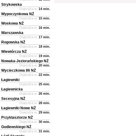
Strykowska
Dojeżdża w:
14 min.
Wypoczynkowa NŻ
Dojeżdża w:
15 min.
Woskowa NŻ
Dojeżdża w:
16 min.
Warszawska
Dojeżdża w:
17 min.
Rogowska NŻ
Dojeżdża w:
18 min.
Wiewiórcza NŻ
Dojeżdża w:
19 min.
Nowaka-Jeziorańskiego NŻ
Dojeżdża w:
20 min.
Wycieczkowa 86 NŻ
Dojeżdża w:
22 min.
Łagiewniki
Dojeżdża w:
25 min.
Łagiewnicka
Dojeżdża w:
26 min.
Secesyjna NŻ
Dojeżdża w:
28 min.
Łagiewniki Nowe NŻ
Dojeżdża w:
29 min.
Przyklasztorze NŻ
Dojeżdża w:
30 min.
Godlewskiego NŻ
Dojeżdża w:
31 min.