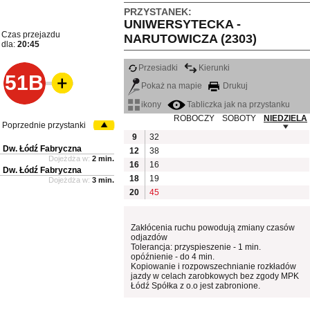
PRZYSTANEK:
UNIWERSYTECKA -
Czas przejazdu
NARUTOWICZA (2303)
dla:
20:45
Przesiadki
Kierunki
51B
Pokaż na mapie
Drukuj
ikony
Tabliczka jak na przystanku
ROBOCZY
SOBOTY
NIEDZIELA
Poprzednie przystanki
9
32
Dw. Łódź Fabryczna
12
38
Dojeżdża w:
2 min.
16
16
Dw. Łódź Fabryczna
18
19
Dojeżdża w:
3 min.
20
45
Zakłócenia ruchu powodują zmiany czasów
odjazdów
Tolerancja: przyspieszenie - 1 min.
opóźnienie - do 4 min.
Kopiowanie i rozpowszechnianie rozkładów
jazdy w celach zarobkowych bez zgody MPK
Łódź Spółka z o.o jest zabronione.