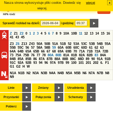
Nasza strona wykorzystuje pliki cookie. Dowiedz się
więcej
x
#
więcej.
Sprawdź rozkład na dzień:
i godzinę:
Z
Z1
Z2
0
1
2
3
4
5
6
7
8
9
10A
10B
11
12
13
14
15
16
41
43
45
Z3
Z6
Z13
Z43
50A
50B
51A
51B
52
53A
53C
53B
54B
55A
55B
55C
56
57
58A
58B
59
60A
60B
60C
60D
61
62
63
64A
64B
65A
65B
66
67
68
69A
69B
70
71A
71B
72A
72B
73
75A
75B
76
77
78
80A
80B
81A
81B
82A
82B
83
84A
84B
85A
85B
86
87A
87B
88A
88B
88C
88D
89
90
91A
91B
91C
92A
92B
93
94
96
97A
97B
99
100
101
201
202
6.
F1
G1
G2
H
W
N1A
N1B
N2
N3A
N3B
N4A
N4B
N5A
N5B
N6
N7A
N7B
N8
N9
Linie
Zmiany
Utrudnienia
Przystanki
Połączenia
Schematy
Pobierz