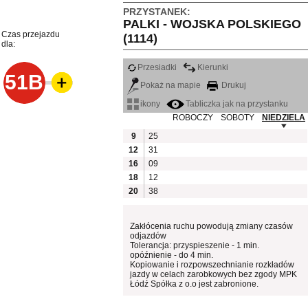
PRZYSTANEK:
PALKI - WOJSKA POLSKIEGO
Czas przejazdu
(1114)
dla:
Przesiadki
Kierunki
51B
Pokaż na mapie
Drukuj
ikony
Tabliczka jak na przystanku
ROBOCZY
SOBOTY
NIEDZIELA
9
25
12
31
16
09
18
12
20
38
Zakłócenia ruchu powodują zmiany czasów
odjazdów
Tolerancja: przyspieszenie - 1 min.
opóźnienie - do 4 min.
Kopiowanie i rozpowszechnianie rozkładów
jazdy w celach zarobkowych bez zgody MPK
Łódź Spółka z o.o jest zabronione.