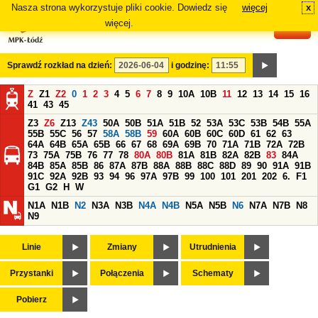
Nasza strona wykorzystuje pliki cookie. Dowiedz się
więcej
x
#
więcej.
Sprawdź rozkład na dzień:
i godzinę:
Z
Z1
Z2
0
1
2
3
4
5
6
7
8
9
10A
10B
11
12
13
14
15
16
41
43
45
Z3
Z6
Z13
Z43
50A
50B
51A
51B
52
53A
53C
53B
54B
55A
55B
55C
56
57
58A
58B
59
60A
60B
60C
60D
61
62
63
64A
64B
65A
65B
66
67
68
69A
69B
70
71A
71B
72A
72B
73
75A
75B
76
77
78
80A
80B
81A
81B
82A
82B
83
84A
84B
85A
85B
86
87A
87B
88A
88B
88C
88D
89
90
91A
91B
91C
92A
92B
93
94
96
97A
97B
99
100
101
201
202
6.
F1
G1
G2
H
W
N1A
N1B
N2
N3A
N3B
N4A
N4B
N5A
N5B
N6
N7A
N7B
N8
N9
Linie
Zmiany
Utrudnienia
Przystanki
Połączenia
Schematy
Pobierz