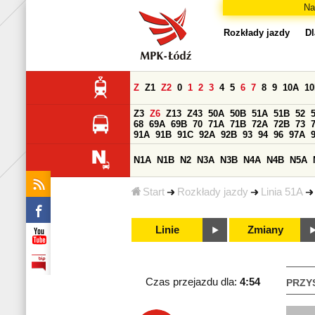
Na
Rozkłady jazdy
Dl
Z
Z1
Z2
0
1
2
3
4
5
6
7
8
9
10A
1
Z3
Z6
Z13
Z43
50A
50B
51A
51B
52
68
69A
69B
70
71A
71B
72A
72B
73
91A
91B
91C
92A
92B
93
94
96
97A
N1A
N1B
N2
N3A
N3B
N4A
N4B
N5A
Start
Rozkłady jazdy
Linia 51A
Linie
Zmiany
Czas przejazdu dla:
4:54
PRZY