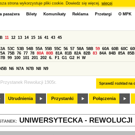
sza strona wykorzystuje pliki cookie. Dowiedz się więcej.
więcej
a pasażera
Bilety
Komunikaty
Reklama
Przetargi
O MPK
0B
11
12
13
14
15
16
41
43
45
53A
53C
53B
54B
55A
55B
55C
56
57
58A
58B
59
60A
60B
60C
60
75A
75B
76
77
78
80A
80B
81A
81B
82A
82B
83
84A
84B
85A
85B
97B
99
100
101
201
202
6.
F1
G1
G2
H
W
N5B
N6
N7A
N7B
N8
N9
Przystanek Rewolucji 1905r.
Sprawdź rozkład na d
Utrudnienia
Przystanki
Połączenia
UNIWERSYTECKA - REWOLUCJI 19
STANEK: