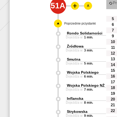
Pr
51A
A
5
Poprzednie przystanki
6
7
Rondo Solidarności
9
Dojeżdża w:
1 min.
10
Źródłowa
11
Dojeżdża w:
3 min.
12
13
Smutna
Dojeżdża w:
5 min.
14
15
Wojska Polskiego
16
Dojeżdża w:
6 min.
17
Wojska Polskiego NŻ
18
Dojeżdża w:
7 min.
19
Inflancka
20
Dojeżdża w:
8 min.
21
22
Strykowska
Dojeżdża w:
9 min.