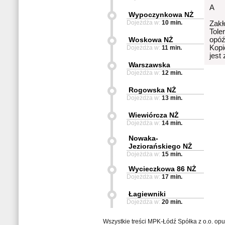
A
Wypoczynkowa NŻ
Dojeżdża w:
10 min.
Zakł
Tole
Woskowa NŻ
opóź
Kopi
Dojeżdża w:
11 min.
jest
Warszawska
Dojeżdża w:
12 min.
Rogowska NŻ
Dojeżdża w:
13 min.
Wiewiórcza NŻ
Dojeżdża w:
14 min.
Nowaka-
Jeziorańskiego NŻ
Dojeżdża w:
15 min.
Wycieczkowa 86 NŻ
Dojeżdża w:
17 min.
Łagiewniki
Dojeżdża w:
20 min.
Wszystkie treści MPK-Łódź Spółka z o.o. op