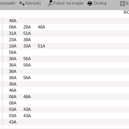
zesiadki
Kierunki
Pokaż na mapie
Drukuj
i
R
48A
08A
28A
48A
31A
51A
23A
38A
18A
33A
51A
56A
36A
56A
36A
56A
36A
36A
56A
36A
46A
06A
48A
08A
03A
43A
03A
43A
43A