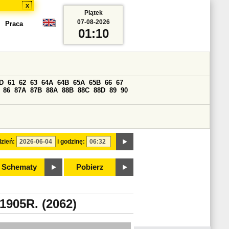
x
Piątek
07-08-2026
Praca
01:10
D
61
62
63
64A
64B
65A
65B
66
67
86
87A
87B
88A
88B
88C
88D
89
90
zień:
i godzinę:
Schematy
Pobierz
05R. (2062)