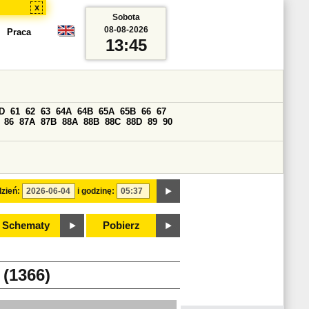
x
Sobota
08-08-2026
Praca
13:45
D
61
62
63
64A
64B
65A
65B
66
67
86
87A
87B
88A
88B
88C
88D
89
90
zień:
i godzinę:
Schematy
Pobierz
1366)