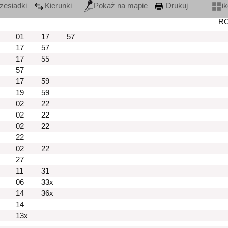
zesiadki
Kierunki
Pokaż na mapie
Drukuj
i
R
01
17
57
17
57
17
55
57
17
59
19
59
02
22
02
22
02
22
22
02
22
27
11
31
06
33x
14
36x
14
13x