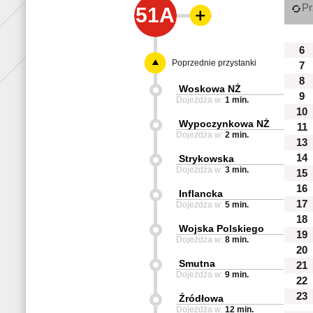
Pr
51A
6
Poprzednie przystanki
7
8
Woskowa NŻ
9
Dojeżdża w:
1 min.
10
Wypoczynkowa NŻ
11
Dojeżdża w:
2 min.
13
14
Strykowska
Dojeżdża w:
3 min.
15
16
Inflancka
17
Dojeżdża w:
5 min.
18
Wojska Polskiego
19
Dojeżdża w:
8 min.
20
Smutna
21
Dojeżdża w:
9 min.
22
23
Źródłowa
Dojeżdża w:
12 min.