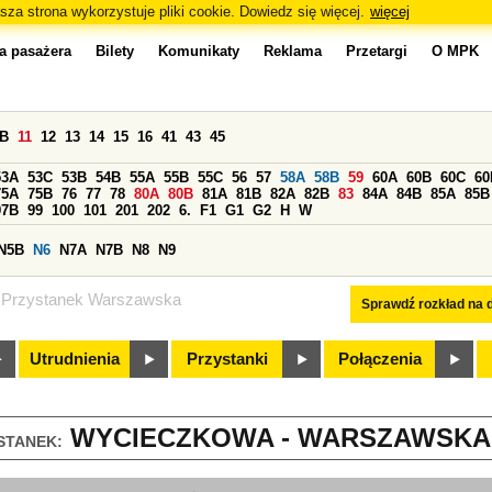
sza strona wykorzystuje pliki cookie. Dowiedz się więcej.
więcej
a pasażera
Bilety
Komunikaty
Reklama
Przetargi
O MPK
0B
11
12
13
14
15
16
41
43
45
53A
53C
53B
54B
55A
55B
55C
56
57
58A
58B
59
60A
60B
60C
60
75A
75B
76
77
78
80A
80B
81A
81B
82A
82B
83
84A
84B
85A
85B
97B
99
100
101
201
202
6.
F1
G1
G2
H
W
N5B
N6
N7A
N7B
N8
N9
Przystanek Warszawska
Sprawdź rozkład na d
Utrudnienia
Przystanki
Połączenia
WYCIECZKOWA - WARSZAWSKA (
STANEK: