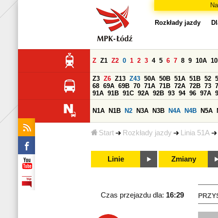
Na
Rozkłady jazdy
Dl
Z
Z1
Z2
0
1
2
3
4
5
6
7
8
9
10A
1
Z3
Z6
Z13
Z43
50A
50B
51A
51B
52
68
69A
69B
70
71A
71B
72A
72B
73
91A
91B
91C
92A
92B
93
94
96
97A
N1A
N1B
N2
N3A
N3B
N4A
N4B
N5A
Start
Rozkłady jazdy
Linia 51A
Linie
Zmiany
Czas przejazdu dla:
16:29
PRZY