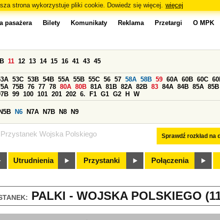
sza strona wykorzystuje pliki cookie. Dowiedz się więcej.
więcej
a pasażera
Bilety
Komunikaty
Reklama
Przetargi
O MPK
0B
11
12
13
14
15
16
41
43
45
53A
53C
53B
54B
55A
55B
55C
56
57
58A
58B
59
60A
60B
60C
60
75A
75B
76
77
78
80A
80B
81A
81B
82A
82B
83
84A
84B
85A
85B
97B
99
100
101
201
202
6.
F1
G1
G2
H
W
N5B
N6
N7A
N7B
N8
N9
Przystanek Wojska Polskiego
Sprawdź rozkład na d
Utrudnienia
Przystanki
Połączenia
PALKI - WOJSKA POLSKIEGO (11
STANEK: