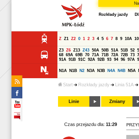
Na
Rozkłady jazdy
Dl
Z
Z1
Z2
0
1
2
3
4
5
6
7
8
9
10A
1
Z3
Z6
Z13
Z43
50A
50B
51A
51B
52
68
69A
69B
70
71A
71B
72A
72B
73
91A
91B
91C
92A
92B
93
94
96
97A
N1A
N1B
N2
N3A
N3B
N4A
N4B
N5A
Start
Rozkłady jazdy
Linia 51A
Linie
Zmiany
Czas przejazdu dla:
11:29
PRZY