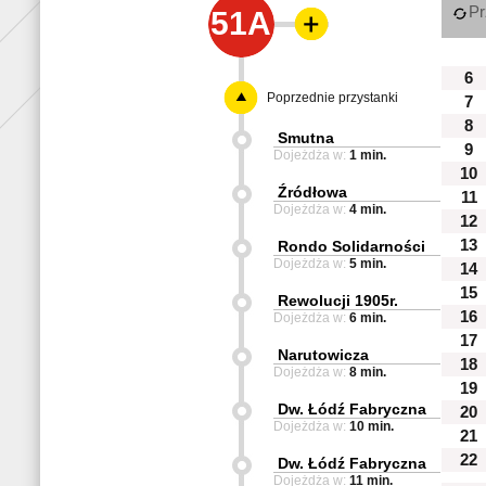
Pr
51A
6
Poprzednie przystanki
7
8
Smutna
9
Dojeżdża w:
1 min.
10
Źródłowa
11
Dojeżdża w:
4 min.
12
13
Rondo Solidarności
Dojeżdża w:
5 min.
14
15
Rewolucji 1905r.
16
Dojeżdża w:
6 min.
17
Narutowicza
18
Dojeżdża w:
8 min.
19
Dw. Łódź Fabryczna
20
Dojeżdża w:
10 min.
21
22
Dw. Łódź Fabryczna
Dojeżdża w:
11 min.