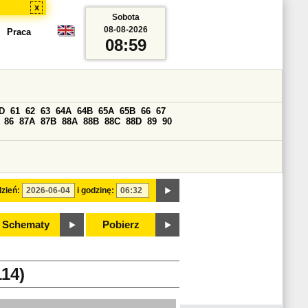
x
Sobota
08-08-2026
Praca
08:59
D
61
62
63
64A
64B
65A
65B
66
67
86
87A
87B
88A
88B
88C
88D
89
90
zień:
i godzinę:
Schematy
Pobierz
14)