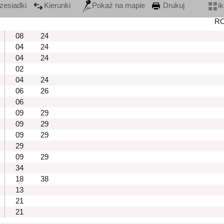
zesiadki
Kierunki
Pokaż na mapie
Drukuj
i
R
08
24
04
24
04
24
02
04
24
06
26
06
09
29
09
29
09
29
29
09
29
34
18
38
13
21
21