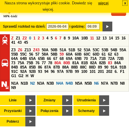
Nasza strona wykorzystuje pliki cookie. Dowiedz się
więcej
x
#
więcej.
Sprawdź rozkład na dzień:
i godzinę:
Z
Z1
Z2
0
1
2
3
4
5
6
7
8
9
10A
10B
11
12
13
14
15
16
41
43
45
Z3
Z6
Z13
Z43
50A
50B
51A
51B
52
53A
53C
53B
54B
55A
55B
55C
56
57
58A
58B
59
60A
60B
60C
60D
61
62
63
64A
64B
65A
65B
66
67
68
69A
69B
70
71A
71B
72A
72B
73
75A
75B
76
77
78
80A
80B
81A
81B
82A
82B
83
84A
84B
85A
85B
86
87A
87B
88A
88B
88C
88D
89
90
91A
91B
91C
92A
92B
93
94
96
97A
97B
99
100
101
201
202
6.
F1
G1
G2
H
W
N1A
N1B
N2
N3A
N3B
N4A
N4B
N5A
N5B
N6
N7A
N7B
N8
N9
Linie
Zmiany
Utrudnienia
Przystanki
Połączenia
Schematy
Pobierz