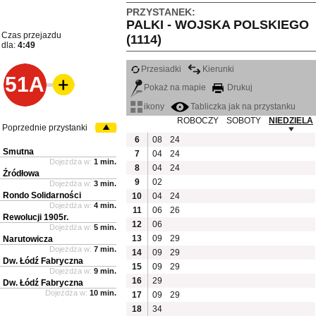
PRZYSTANEK:
PALKI - WOJSKA POLSKIEGO
Czas przejazdu
(1114)
dla:
4:49
Przesiadki
Kierunki
51A
Pokaż na mapie
Drukuj
ikony
Tabliczka jak na przystanku
ROBOCZY
SOBOTY
NIEDZIELA
Poprzednie przystanki
6
08
24
Smutna
7
04
24
Dojeżdża w:
1 min.
8
04
24
Źródłowa
9
02
Dojeżdża w:
3 min.
Rondo Solidarności
10
04
24
Dojeżdża w:
4 min.
11
06
26
Rewolucji 1905r.
12
06
Dojeżdża w:
5 min.
13
09
29
Narutowicza
Dojeżdża w:
7 min.
14
09
29
Dw. Łódź Fabryczna
15
09
29
Dojeżdża w:
9 min.
16
29
Dw. Łódź Fabryczna
Dojeżdża w:
10 min.
17
09
29
18
34