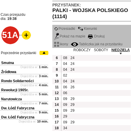
PRZYSTANEK:
PALKI - WOJSKA POLSKIEGO
Czas przejazdu
(1114)
dla:
19:38
Przesiadki
Kierunki
51A
Pokaż na mapie
Drukuj
ikony
Tabliczka jak na przystanku
ROBOCZY
SOBOTY
NIEDZIELA
Poprzednie przystanki
6
08
24
Smutna
7
04
24
Dojeżdża w:
1 min.
8
04
24
Źródłowa
9
02
Dojeżdża w:
3 min.
Rondo Solidarności
10
04
24
Dojeżdża w:
4 min.
11
06
26
Rewolucji 1905r.
12
06
Dojeżdża w:
5 min.
13
09
29
Narutowicza
Dojeżdża w:
7 min.
14
09
29
Dw. Łódź Fabryczna
15
09
29
Dojeżdża w:
9 min.
16
29
Dw. Łódź Fabryczna
Dojeżdża w:
10 min.
17
09
29
18
34