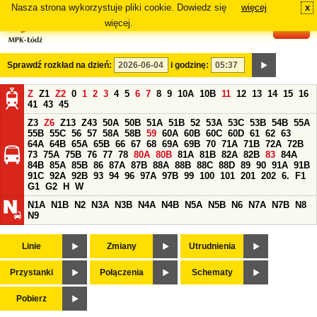
Nasza strona wykorzystuje pliki cookie. Dowiedz się
więcej
x
#
więcej.
Sprawdź rozkład na dzień:
i godzinę:
Z
Z1
Z2
0
1
2
3
4
5
6
7
8
9
10A
10B
11
12
13
14
15
16
41
43
45
Z3
Z6
Z13
Z43
50A
50B
51A
51B
52
53A
53C
53B
54B
55A
55B
55C
56
57
58A
58B
59
60A
60B
60C
60D
61
62
63
64A
64B
65A
65B
66
67
68
69A
69B
70
71A
71B
72A
72B
73
75A
75B
76
77
78
80A
80B
81A
81B
82A
82B
83
84A
84B
85A
85B
86
87A
87B
88A
88B
88C
88D
89
90
91A
91B
91C
92A
92B
93
94
96
97A
97B
99
100
101
201
202
6.
F1
G1
G2
H
W
N1A
N1B
N2
N3A
N3B
N4A
N4B
N5A
N5B
N6
N7A
N7B
N8
N9
Linie
Zmiany
Utrudnienia
Przystanki
Połączenia
Schematy
Pobierz