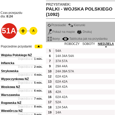
PRZYSTANEK:
PALKI - WOJSKA POLSKIEGO
Czas przejazdu
(1092)
dla:
8:24
Przesiadki
Kierunki
51A
A
Pokaż na mapie
Drukuj
ikony
Tabliczka jak na przystanku
ROBOCZY
SOBOTY
NIEDZIELA
Poprzednie przystanki
5
54A
Wojska Polskiego NŻ
6
14A
34A
54A
Dojeżdża w:
1 min.
7
37A
57A
Inflancka
9
29A
44A
Dojeżdża w:
2 min.
Strykowska
10
24A
39A
57A
Dojeżdża w:
4 min.
12
02A
42A
Wypoczynkowa NŻ
13
02A
42A
Dojeżdża w:
5 min.
14
02A
42A
Woskowa NŻ
Dojeżdża w:
6 min.
15
42A
Warszawska
16
02A
42A
Dojeżdża w:
7 min.
17
52A
Rogowska NŻ
Dojeżdża w:
8 min.
18
12A
54A
Wiewiórcza NŻ
19
14A
Dojeżdża w:
9 min.