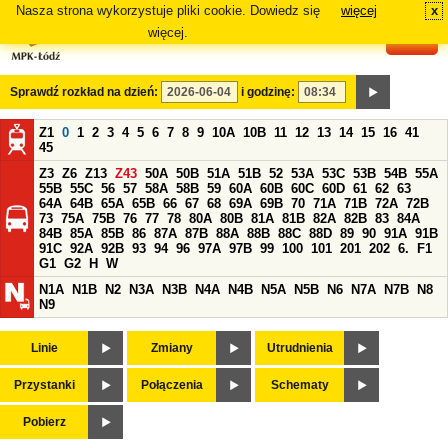
Nasza strona wykorzystuje pliki cookie. Dowiedz się
więcej
x
#
więcej.
Sprawdź rozkład na dzień:
i godzinę:
Z1
0
1
2
3
4
5
6
7
8
9
10A
10B
11
12
13
14
15
16
41
45
Z3
Z6
Z13
Z43
50A
50B
51A
51B
52
53A
53C
53B
54B
55A
55B
55C
56
57
58A
58B
59
60A
60B
60C
60D
61
62
63
64A
64B
65A
65B
66
67
68
69A
69B
70
71A
71B
72A
72B
73
75A
75B
76
77
78
80A
80B
81A
81B
82A
82B
83
84A
84B
85A
85B
86
87A
87B
88A
88B
88C
88D
89
90
91A
91B
91C
92A
92B
93
94
96
97A
97B
99
100
101
201
202
6.
F1
G1
G2
H
W
N1A
N1B
N2
N3A
N3B
N4A
N4B
N5A
N5B
N6
N7A
N7B
N8
N9
Linie
Zmiany
Utrudnienia
Przystanki
Połączenia
Schematy
Pobierz