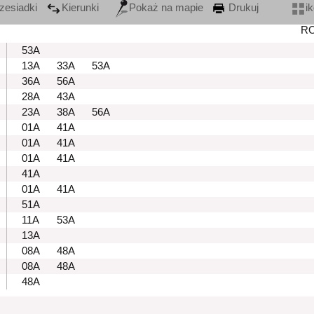
zesiadki
Kierunki
Pokaż na mapie
Drukuj
i
R
53A
13A
33A
53A
36A
56A
28A
43A
23A
38A
56A
01A
41A
01A
41A
01A
41A
41A
01A
41A
51A
11A
53A
13A
08A
48A
08A
48A
48A