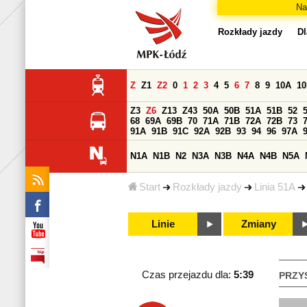
Na
Rozkłady jazdy
Dl
Z
Z1
Z2
0
1
2
3
4
5
6
7
8
9
10A
1
Z3
Z6
Z13
Z43
50A
50B
51A
51B
52
68
69A
69B
70
71A
71B
72A
72B
73
91A
91B
91C
92A
92B
93
94
96
97A
N1A
N1B
N2
N3A
N3B
N4A
N4B
N5A
Start
Rozkłady jazdy
Linia 51A
Linie
Zmiany
Czas przejazdu dla:
5:39
PRZY