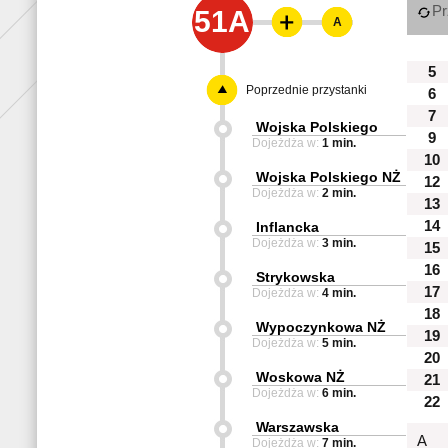
Pr
51A
A
5
Poprzednie przystanki
6
7
Wojska Polskiego
9
Dojeżdża w:
1 min.
10
Wojska Polskiego NŻ
12
Dojeżdża w:
2 min.
13
14
Inflancka
Dojeżdża w:
3 min.
15
16
Strykowska
17
Dojeżdża w:
4 min.
18
Wypoczynkowa NŻ
19
Dojeżdża w:
5 min.
20
Woskowa NŻ
21
Dojeżdża w:
6 min.
22
Warszawska
A
Dojeżdża w:
7 min.