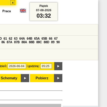
x
Piątek
07-08-2026
Praca
03:32
D
61
62
63
64A
64B
65A
65B
66
67
86
87A
87B
88A
88B
88C
88D
89
90
zień:
i godzinę:
Schematy
Pobierz