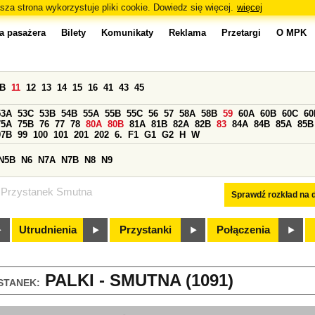
sza strona wykorzystuje pliki cookie. Dowiedz się więcej.
więcej
a pasażera
Bilety
Komunikaty
Reklama
Przetargi
O MPK
0B
11
12
13
14
15
16
41
43
45
53A
53C
53B
54B
55A
55B
55C
56
57
58A
58B
59
60A
60B
60C
60
75A
75B
76
77
78
80A
80B
81A
81B
82A
82B
83
84A
84B
85A
85B
97B
99
100
101
201
202
6.
F1
G1
G2
H
W
N5B
N6
N7A
N7B
N8
N9
Przystanek Smutna
Sprawdź rozkład na d
Utrudnienia
Przystanki
Połączenia
PALKI - SMUTNA (1091)
STANEK: