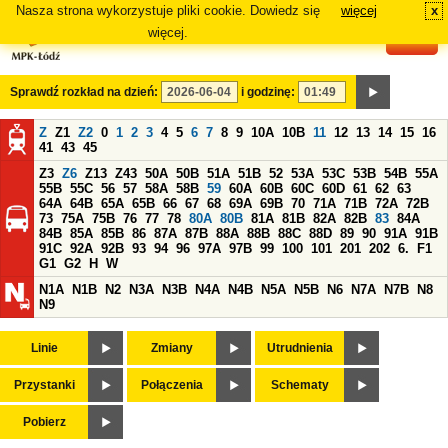
Nasza strona wykorzystuje pliki cookie. Dowiedz się
więcej
x
#
więcej.
Sprawdź rozkład na dzień:
i godzinę:
Z
Z1
Z2
0
1
2
3
4
5
6
7
8
9
10A
10B
11
12
13
14
15
16
41
43
45
Z3
Z6
Z13
Z43
50A
50B
51A
51B
52
53A
53C
53B
54B
55A
55B
55C
56
57
58A
58B
59
60A
60B
60C
60D
61
62
63
64A
64B
65A
65B
66
67
68
69A
69B
70
71A
71B
72A
72B
73
75A
75B
76
77
78
80A
80B
81A
81B
82A
82B
83
84A
84B
85A
85B
86
87A
87B
88A
88B
88C
88D
89
90
91A
91B
91C
92A
92B
93
94
96
97A
97B
99
100
101
201
202
6.
F1
G1
G2
H
W
N1A
N1B
N2
N3A
N3B
N4A
N4B
N5A
N5B
N6
N7A
N7B
N8
N9
Linie
Zmiany
Utrudnienia
Przystanki
Połączenia
Schematy
Pobierz