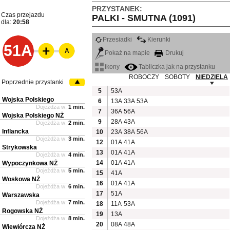
PRZYSTANEK:
Czas przejazdu
PALKI - SMUTNA (1091)
dla:
20:58
Przesiadki
Kierunki
51A
A
Pokaż na mapie
Drukuj
ikony
Tabliczka jak na przystanku
ROBOCZY
SOBOTY
NIEDZIELA
Poprzednie przystanki
5
53A
Wojska Polskiego
6
13A
33A
53A
Dojeżdża w:
1 min.
7
36A
56A
Wojska Polskiego NŻ
9
28A
43A
Dojeżdża w:
2 min.
Inflancka
10
23A
38A
56A
Dojeżdża w:
3 min.
12
01A
41A
Strykowska
13
01A
41A
Dojeżdża w:
4 min.
14
01A
41A
Wypoczynkowa NŻ
Dojeżdża w:
5 min.
15
41A
Woskowa NŻ
16
01A
41A
Dojeżdża w:
6 min.
17
51A
Warszawska
Dojeżdża w:
7 min.
18
11A
53A
Rogowska NŻ
19
13A
Dojeżdża w:
8 min.
20
08A
48A
Wiewiórcza NŻ