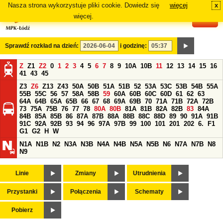
Nasza strona wykorzystuje pliki cookie. Dowiedz się
więcej
x
#
więcej.
Sprawdź rozkład na dzień:
i godzinę:
Z
Z1
Z2
0
1
2
3
4
5
6
7
8
9
10A
10B
11
12
13
14
15
16
41
43
45
Z3
Z6
Z13
Z43
50A
50B
51A
51B
52
53A
53C
53B
54B
55A
55B
55C
56
57
58A
58B
59
60A
60B
60C
60D
61
62
63
64A
64B
65A
65B
66
67
68
69A
69B
70
71A
71B
72A
72B
73
75A
75B
76
77
78
80A
80B
81A
81B
82A
82B
83
84A
84B
85A
85B
86
87A
87B
88A
88B
88C
88D
89
90
91A
91B
91C
92A
92B
93
94
96
97A
97B
99
100
101
201
202
6.
F1
G1
G2
H
W
N1A
N1B
N2
N3A
N3B
N4A
N4B
N5A
N5B
N6
N7A
N7B
N8
N9
Linie
Zmiany
Utrudnienia
Przystanki
Połączenia
Schematy
Pobierz