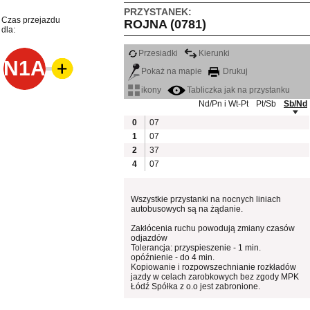
PRZYSTANEK:
Czas przejazdu
ROJNA (0781)
dla:
Przesiadki
Kierunki
N1A
Pokaż na mapie
Drukuj
ikony
Tabliczka jak na przystanku
Nd/Pn i Wt-Pt
Pt/Sb
Sb/Nd
0
07
1
07
2
37
4
07
Wszystkie przystanki na nocnych liniach
autobusowych są na żądanie.
Zakłócenia ruchu powodują zmiany czasów
odjazdów
Tolerancja: przyspieszenie - 1 min.
opóźnienie - do 4 min.
Kopiowanie i rozpowszechnianie rozkładów
jazdy w celach zarobkowych bez zgody MPK
Łódź Spółka z o.o jest zabronione.