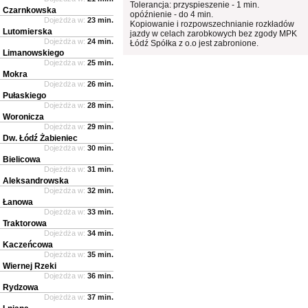
Tolerancja: przyspieszenie - 1 min.
Czarnkowska
opóźnienie - do 4 min.
Dojeżdża w:
23 min.
Kopiowanie i rozpowszechnianie rozkładów
Lutomierska
jazdy w celach zarobkowych bez zgody MPK
Dojeżdża w:
24 min.
Łódź Spółka z o.o jest zabronione.
Limanowskiego
Dojeżdża w:
25 min.
Mokra
Dojeżdża w:
26 min.
Pułaskiego
Dojeżdża w:
28 min.
Woronicza
Dojeżdża w:
29 min.
Dw. Łódź Żabieniec
Dojeżdża w:
30 min.
Bielicowa
Dojeżdża w:
31 min.
Aleksandrowska
Dojeżdża w:
32 min.
Łanowa
Dojeżdża w:
33 min.
Traktorowa
Dojeżdża w:
34 min.
Kaczeńcowa
Dojeżdża w:
35 min.
Wiernej Rzeki
Dojeżdża w:
36 min.
Rydzowa
Dojeżdża w:
37 min.