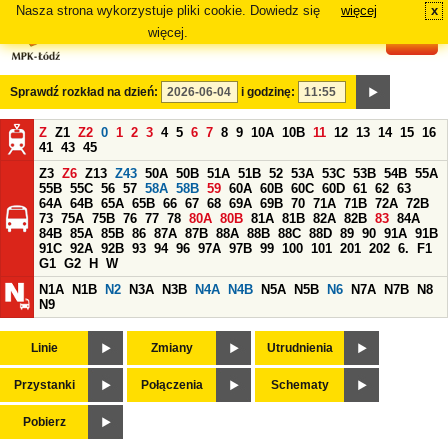
Nasza strona wykorzystuje pliki cookie. Dowiedz się
więcej
x
#
więcej.
Sprawdź rozkład na dzień:
i godzinę:
Z
Z1
Z2
0
1
2
3
4
5
6
7
8
9
10A
10B
11
12
13
14
15
16
41
43
45
Z3
Z6
Z13
Z43
50A
50B
51A
51B
52
53A
53C
53B
54B
55A
55B
55C
56
57
58A
58B
59
60A
60B
60C
60D
61
62
63
64A
64B
65A
65B
66
67
68
69A
69B
70
71A
71B
72A
72B
73
75A
75B
76
77
78
80A
80B
81A
81B
82A
82B
83
84A
84B
85A
85B
86
87A
87B
88A
88B
88C
88D
89
90
91A
91B
91C
92A
92B
93
94
96
97A
97B
99
100
101
201
202
6.
F1
G1
G2
H
W
N1A
N1B
N2
N3A
N3B
N4A
N4B
N5A
N5B
N6
N7A
N7B
N8
N9
Linie
Zmiany
Utrudnienia
Przystanki
Połączenia
Schematy
Pobierz