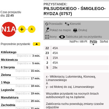
PRZYSTANEK:
PIŁSUDSKIEGO - ŚMIGŁEGO-
Czas przejazdu
RYDZA (0757)
dla:
22:45
Przesiadki
Kierunki
N1A
A
Pokaż na mapie
Drukuj
ikony
Tabliczka jak na przystanku
Nd/Pn i Wt-Pt
Pt/Sb
Sb/Nd
Poprzednie przystanki
22
45A
Kilińskiego
23
45A
Dojeżdża w:
3 min.
1
15A
Mickiewicza
2
45A
Dojeżdża w:
5 min.
6 Sierpnia
5
29x
Dojeżdża w:
15 min.
Zielona
x - Włókniarzy, Lutomierską, Klonową,
Dojeżdża w:
17 min.
Limanowskiego
1 Maja
A
Dojeżdża w:
18 min.
y - od Mokrej do zaj. Limanowskiego
Legionów
Dojeżdża w:
19 min.
Wszystkie przystanki na nocnych liniach
autobusowych są na żądanie.
Manufaktura
Dojeżdża w:
20 min.
Zakłócenia ruchu powodują zmiany czasów
Zachodnia
odjazdów
Dojeżdża w:
21 min.