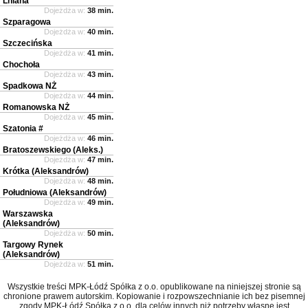
Lniana
Dojeżdża w:
38 min.
Szparagowa
Dojeżdża w:
40 min.
Szczecińska
Dojeżdża w:
41 min.
Chochoła
Dojeżdża w:
43 min.
Spadkowa NŻ
Dojeżdża w:
44 min.
Romanowska NŻ
Dojeżdża w:
45 min.
Szatonia #
Dojeżdża w:
46 min.
Bratoszewskiego (Aleks.)
Dojeżdża w:
47 min.
Krótka (Aleksandrów)
Dojeżdża w:
48 min.
Południowa (Aleksandrów)
Dojeżdża w:
49 min.
Warszawska
(Aleksandrów)
Dojeżdża w:
50 min.
Targowy Rynek
(Aleksandrów)
Dojeżdża w:
51 min.
Wszystkie treści MPK-Łódź Spółka z o.o. opublikowane na niniejszej stronie są
chronione prawem autorskim. Kopiowanie i rozpowszechnianie ich bez pisemnej
zgody MPK-Łódź Spółka z o.o. dla celów innych niż potrzeby własne jest