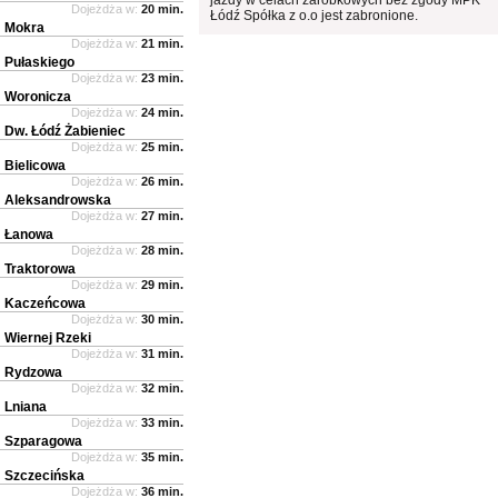
Dojeżdża w:
20 min.
Łódź Spółka z o.o jest zabronione.
Mokra
Dojeżdża w:
21 min.
Pułaskiego
Dojeżdża w:
23 min.
Woronicza
Dojeżdża w:
24 min.
Dw. Łódź Żabieniec
Dojeżdża w:
25 min.
Bielicowa
Dojeżdża w:
26 min.
Aleksandrowska
Dojeżdża w:
27 min.
Łanowa
Dojeżdża w:
28 min.
Traktorowa
Dojeżdża w:
29 min.
Kaczeńcowa
Dojeżdża w:
30 min.
Wiernej Rzeki
Dojeżdża w:
31 min.
Rydzowa
Dojeżdża w:
32 min.
Lniana
Dojeżdża w:
33 min.
Szparagowa
Dojeżdża w:
35 min.
Szczecińska
Dojeżdża w:
36 min.