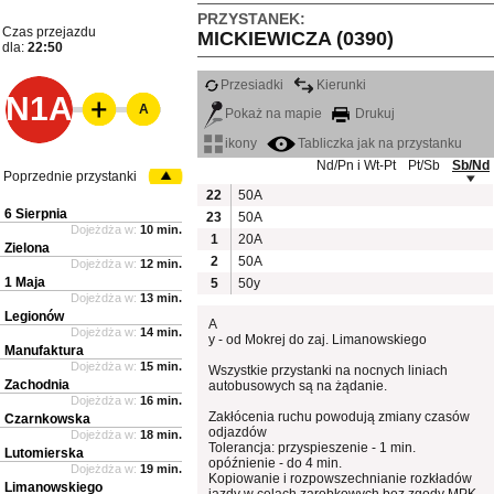
PRZYSTANEK:
Czas przejazdu
MICKIEWICZA (0390)
dla:
22:50
Przesiadki
Kierunki
N1A
A
Pokaż na mapie
Drukuj
ikony
Tabliczka jak na przystanku
Nd/Pn i Wt-Pt
Pt/Sb
Sb/Nd
Poprzednie przystanki
22
50A
6 Sierpnia
23
50A
Dojeżdża w:
10 min.
1
20A
Zielona
2
50A
Dojeżdża w:
12 min.
1 Maja
5
50y
Dojeżdża w:
13 min.
Legionów
A
Dojeżdża w:
14 min.
y - od Mokrej do zaj. Limanowskiego
Manufaktura
Dojeżdża w:
15 min.
Wszystkie przystanki na nocnych liniach
Zachodnia
autobusowych są na żądanie.
Dojeżdża w:
16 min.
Zakłócenia ruchu powodują zmiany czasów
Czarnkowska
odjazdów
Dojeżdża w:
18 min.
Tolerancja: przyspieszenie - 1 min.
Lutomierska
opóźnienie - do 4 min.
Dojeżdża w:
19 min.
Kopiowanie i rozpowszechnianie rozkładów
Limanowskiego
jazdy w celach zarobkowych bez zgody MPK