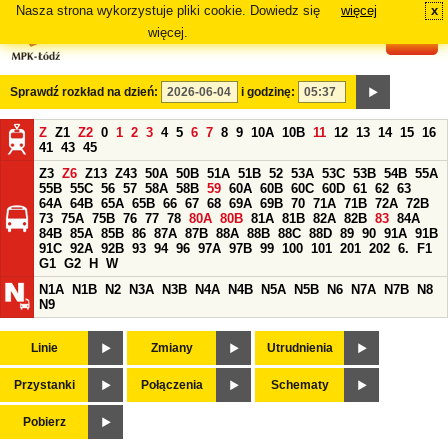
Nasza strona wykorzystuje pliki cookie. Dowiedz się
więcej
x
#
więcej.
Sprawdź rozkład na dzień:
i godzinę:
Z
Z1
Z2
0
1
2
3
4
5
6
7
8
9
10A
10B
11
12
13
14
15
16
41
43
45
Z3
Z6
Z13
Z43
50A
50B
51A
51B
52
53A
53C
53B
54B
55A
55B
55C
56
57
58A
58B
59
60A
60B
60C
60D
61
62
63
64A
64B
65A
65B
66
67
68
69A
69B
70
71A
71B
72A
72B
73
75A
75B
76
77
78
80A
80B
81A
81B
82A
82B
83
84A
84B
85A
85B
86
87A
87B
88A
88B
88C
88D
89
90
91A
91B
91C
92A
92B
93
94
96
97A
97B
99
100
101
201
202
6.
F1
G1
G2
H
W
N1A
N1B
N2
N3A
N3B
N4A
N4B
N5A
N5B
N6
N7A
N7B
N8
N9
Linie
Zmiany
Utrudnienia
Przystanki
Połączenia
Schematy
Pobierz