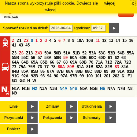
Nasza strona wykorzystuje pliki cookie. Dowiedz się
więcej
x
#
więcej.
Sprawdź rozkład na dzień:
i godzinę:
Z
Z1
Z2
0
1
2
3
4
5
6
7
8
9
10A
10B
11
12
13
14
15
16
41
43
45
Z3
Z6
Z13
Z43
50A
50B
51A
51B
52
53A
53C
53B
54B
55A
55B
55C
56
57
58A
58B
59
60A
60B
60C
60D
61
62
63
64A
64B
65A
65B
66
67
68
69A
69B
70
71A
71B
72A
72B
73
75A
75B
76
77
78
80A
80B
81A
81B
82A
82B
83
84A
84B
85A
85B
86
87A
87B
88A
88B
88C
88D
89
90
91A
91B
91C
92A
92B
93
94
96
97A
97B
99
100
101
201
202
6.
F1
G1
G2
H
W
N1A
N1B
N2
N3A
N3B
N4A
N4B
N5A
N5B
N6
N7A
N7B
N8
N9
Linie
Zmiany
Utrudnienia
Przystanki
Połączenia
Schematy
Pobierz