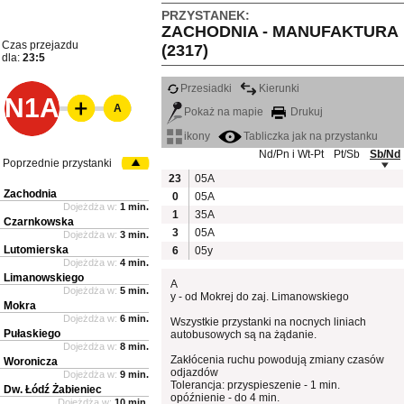
PRZYSTANEK:
ZACHODNIA - MANUFAKTURA
Czas przejazdu
(2317)
dla:
23:5
Przesiadki
Kierunki
N1A
A
Pokaż na mapie
Drukuj
ikony
Tabliczka jak na przystanku
Nd/Pn i Wt-Pt
Pt/Sb
Sb/Nd
Poprzednie przystanki
23
05A
Zachodnia
0
05A
Dojeżdża w:
1 min.
1
35A
Czarnkowska
3
05A
Dojeżdża w:
3 min.
Lutomierska
6
05y
Dojeżdża w:
4 min.
Limanowskiego
A
Dojeżdża w:
5 min.
y - od Mokrej do zaj. Limanowskiego
Mokra
Dojeżdża w:
6 min.
Wszystkie przystanki na nocnych liniach
Pułaskiego
autobusowych są na żądanie.
Dojeżdża w:
8 min.
Zakłócenia ruchu powodują zmiany czasów
Woronicza
odjazdów
Dojeżdża w:
9 min.
Tolerancja: przyspieszenie - 1 min.
Dw. Łódź Żabieniec
opóźnienie - do 4 min.
Dojeżdża w:
10 min.