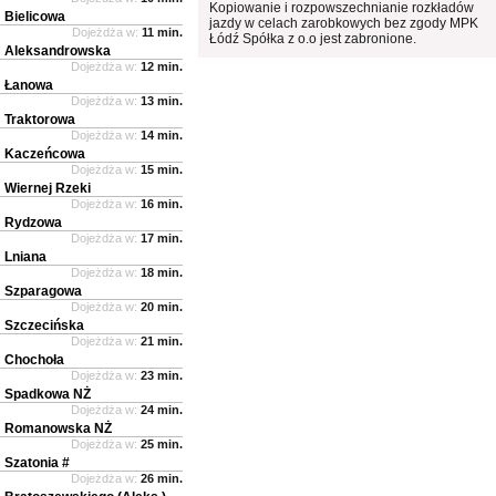
Kopiowanie i rozpowszechnianie rozkładów
Bielicowa
jazdy w celach zarobkowych bez zgody MPK
Dojeżdża w:
11 min.
Łódź Spółka z o.o jest zabronione.
Aleksandrowska
Dojeżdża w:
12 min.
Łanowa
Dojeżdża w:
13 min.
Traktorowa
Dojeżdża w:
14 min.
Kaczeńcowa
Dojeżdża w:
15 min.
Wiernej Rzeki
Dojeżdża w:
16 min.
Rydzowa
Dojeżdża w:
17 min.
Lniana
Dojeżdża w:
18 min.
Szparagowa
Dojeżdża w:
20 min.
Szczecińska
Dojeżdża w:
21 min.
Chochoła
Dojeżdża w:
23 min.
Spadkowa NŻ
Dojeżdża w:
24 min.
Romanowska NŻ
Dojeżdża w:
25 min.
Szatonia #
Dojeżdża w:
26 min.