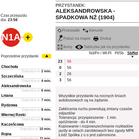
PRZYSTANEK:
ALEKSANDROWSKA -
Czas przejazdu
SPADKOWA NŻ (1904)
dla:
23:56
Przesiadki
Kierunki
N1A
Pokaż na mapie
Drukuj
ikony
Tabliczka jak na przystanku
Nd/Pn i Wt-Pt
Pt/Sb
Sb/Nd
Poprzednie przystanki
23
56
Chochoła
0
56
Dojeżdża w:
2 min.
2
26
Szczecińska
3
56
Dojeżdża w:
4 min.
Aleksandrowska
Dojeżdża w:
6 min.
Lniana
Wszystkie przystanki na nocnych liniach
Dojeżdża w:
7 min.
autobusowych są na żądanie.
Rydzowa
Zakłócenia ruchu powodują zmiany czasów
Dojeżdża w:
8 min.
odjazdów
Wiernej Rzeki
Tolerancja: przyspieszenie - 1 min.
Dojeżdża w:
9 min.
opóźnienie - do 4 min.
Kaczeńcowa
Kopiowanie i rozpowszechnianie rozkładów
Dojeżdża w:
10 min.
jazdy w celach zarobkowych bez zgody MPK
Rojna
Łódź Spółka z o.o jest zabronione.
Dojeżdża w:
11 min.