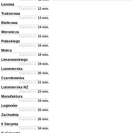
Łanowa
Dojeżdża w:
12 min.
Traktorowa
Dojeżdża w:
13 min.
Bielicowa
Dojeżdża w:
14 min.
Woronicza
Dojeżdża w:
15 min.
Pułaskiego
Dojeżdża w:
16 min.
Mokra
Dojeżdża w:
18 min.
Limanowskiego
Dojeżdża w:
19 min.
Lutomierska
Dojeżdża w:
20 min.
Czarnkowska
Dojeżdża w:
21 min.
Lutomierska NŻ
Dojeżdża w:
23 min.
Manufaktura
Dojeżdża w:
24 min.
Legionów
Dojeżdża w:
25 min.
Zachodnia
Dojeżdża w:
26 min.
6 Sierpnia
Dojeżdża w:
34 min.