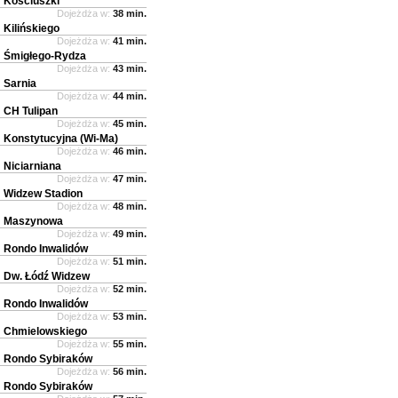
Kościuszki
Dojeżdża w:
38 min.
Kilińskiego
Dojeżdża w:
41 min.
Śmigłego-Rydza
Dojeżdża w:
43 min.
Sarnia
Dojeżdża w:
44 min.
CH Tulipan
Dojeżdża w:
45 min.
Konstytucyjna (Wi-Ma)
Dojeżdża w:
46 min.
Niciarniana
Dojeżdża w:
47 min.
Widzew Stadion
Dojeżdża w:
48 min.
Maszynowa
Dojeżdża w:
49 min.
Rondo Inwalidów
Dojeżdża w:
51 min.
Dw. Łódź Widzew
Dojeżdża w:
52 min.
Rondo Inwalidów
Dojeżdża w:
53 min.
Chmielowskiego
Dojeżdża w:
55 min.
Rondo Sybiraków
Dojeżdża w:
56 min.
Rondo Sybiraków