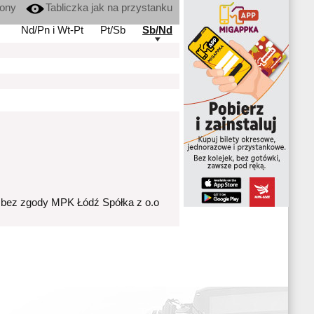
kony
Tabliczka jak na przystanku
Nd/Pn i Wt-Pt
Pt/Sb
Sb/Nd
 bez zgody MPK Łódź Spółka z o.o