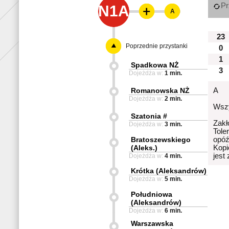
Pr
N1A
A
23
Poprzednie przystanki
0
1
Spadkowa NŻ
3
Dojeżdża w:
1 min.
Romanowska NŻ
A
Dojeżdża w:
2 min.
Wszy
Szatonia #
Zakł
Dojeżdża w:
3 min.
Tole
Bratoszewskiego
opóź
(Aleks.)
Kopi
jest
Dojeżdża w:
4 min.
Krótka (Aleksandrów)
Dojeżdża w:
5 min.
Południowa
(Aleksandrów)
Dojeżdża w:
6 min.
Warszawska