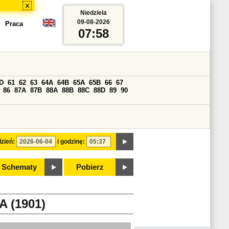
x
Niedziela
09-08-2026
Praca
07:58
D
61
62
63
64A
64B
65A
65B
66
67
86
87A
87B
88A
88B
88C
88D
89
90
zień:
i godzinę:
Schematy
Pobierz
(1901)