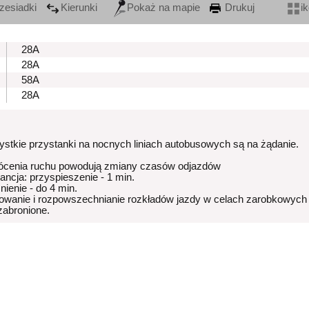
zesiadki
Kierunki
Pokaż na mapie
Drukuj
i
28A
28A
58A
28A
stkie przystanki na nocnych liniach autobusowych są na żądanie.
ócenia ruchu powodują zmiany czasów odjazdów
rancja: przyspieszenie - 1 min.
nienie - do 4 min.
owanie i rozpowszechnianie rozkładów jazdy w celach zarobkowych
 zabronione.