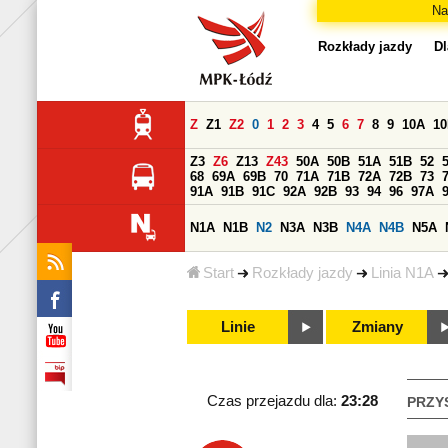
Na
Rozkłady jazdy
Dl
Z
Z1
Z2
0
1
2
3
4
5
6
7
8
9
10A
1
Z3
Z6
Z13
Z43
50A
50B
51A
51B
52
68
69A
69B
70
71A
71B
72A
72B
73
91A
91B
91C
92A
92B
93
94
96
97A
N1A
N1B
N2
N3A
N3B
N4A
N4B
N5A
Start
Rozkłady jazdy
Linia N1A
Linie
Zmiany
Czas przejazdu dla:
23:28
PRZY