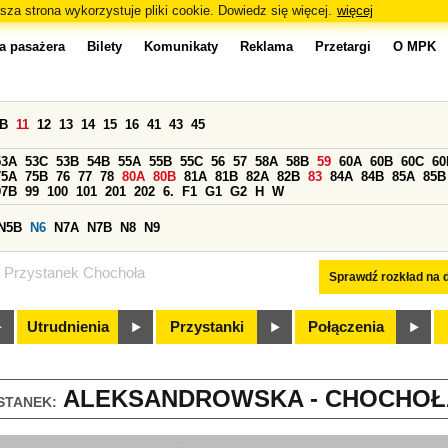
sza strona wykorzystuje pliki cookie. Dowiedz się więcej.
więcej
a pasażera
Bilety
Komunikaty
Reklama
Przetargi
O MPK
0B
11
12
13
14
15
16
41
43
45
53A
53C
53B
54B
55A
55B
55C
56
57
58A
58B
59
60A
60B
60C
60
75A
75B
76
77
78
80A
80B
81A
81B
82A
82B
83
84A
84B
85A
85B
97B
99
100
101
201
202
6.
F1
G1
G2
H
W
N5B
N6
N7A
N7B
N8
N9
Przystanek Chochoła
Sprawdź rozkład na d
Utrudnienia
Przystanki
Połączenia
ALEKSANDROWSKA - CHOCHOŁA 
STANEK: