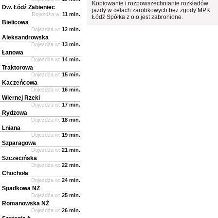
Kopiowanie i rozpowszechnianie rozkładów
Dw. Łódź Żabieniec
jazdy w celach zarobkowych bez zgody MPK
Dojeżdża w:
11 min.
Łódź Spółka z o.o jest zabronione.
Bielicowa
Dojeżdża w:
12 min.
Aleksandrowska
Dojeżdża w:
13 min.
Łanowa
Dojeżdża w:
14 min.
Traktorowa
Dojeżdża w:
15 min.
Kaczeńcowa
Dojeżdża w:
16 min.
Wiernej Rzeki
Dojeżdża w:
17 min.
Rydzowa
Dojeżdża w:
18 min.
Lniana
Dojeżdża w:
19 min.
Szparagowa
Dojeżdża w:
21 min.
Szczecińska
Dojeżdża w:
22 min.
Chochoła
Dojeżdża w:
24 min.
Spadkowa NŻ
Dojeżdża w:
25 min.
Romanowska NŻ
Dojeżdża w:
26 min.