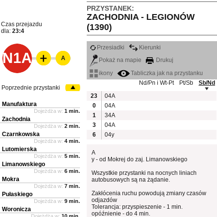
PRZYSTANEK:
ZACHODNIA - LEGIONÓW
Czas przejazdu
(1390)
dla:
23:4
Przesiadki
Kierunki
N1A
A
Pokaż na mapie
Drukuj
ikony
Tabliczka jak na przystanku
Nd/Pn i Wt-Pt
Pt/Sb
Sb/Nd
Poprzednie przystanki
23
04A
Manufaktura
0
04A
Dojeżdża w:
1 min.
1
34A
Zachodnia
3
04A
Dojeżdża w:
2 min.
Czarnkowska
6
04y
Dojeżdża w:
4 min.
Lutomierska
A
Dojeżdża w:
5 min.
y - od Mokrej do zaj. Limanowskiego
Limanowskiego
Dojeżdża w:
6 min.
Wszystkie przystanki na nocnych liniach
Mokra
autobusowych są na żądanie.
Dojeżdża w:
7 min.
Zakłócenia ruchu powodują zmiany czasów
Pułaskiego
odjazdów
Dojeżdża w:
9 min.
Tolerancja: przyspieszenie - 1 min.
Woronicza
opóźnienie - do 4 min.
Dojeżdża w:
10 min.