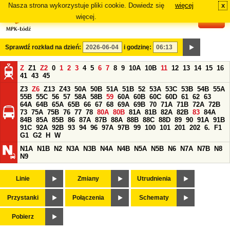
Nasza strona wykorzystuje pliki cookie. Dowiedz się
więcej
x
#
więcej.
Sprawdź rozkład na dzień:
i godzinę:
Z
Z1
Z2
0
1
2
3
4
5
6
7
8
9
10A
10B
11
12
13
14
15
16
41
43
45
Z3
Z6
Z13
Z43
50A
50B
51A
51B
52
53A
53C
53B
54B
55A
55B
55C
56
57
58A
58B
59
60A
60B
60C
60D
61
62
63
64A
64B
65A
65B
66
67
68
69A
69B
70
71A
71B
72A
72B
73
75A
75B
76
77
78
80A
80B
81A
81B
82A
82B
83
84A
84B
85A
85B
86
87A
87B
88A
88B
88C
88D
89
90
91A
91B
91C
92A
92B
93
94
96
97A
97B
99
100
101
201
202
6.
F1
G1
G2
H
W
N1A
N1B
N2
N3A
N3B
N4A
N4B
N5A
N5B
N6
N7A
N7B
N8
N9
Linie
Zmiany
Utrudnienia
Przystanki
Połączenia
Schematy
Pobierz