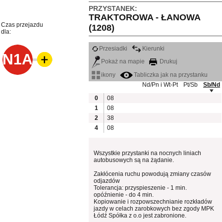
PRZYSTANEK:
TRAKTOROWA - ŁANOWA
Czas przejazdu
(1208)
dla:
Przesiadki
Kierunki
N1A
Pokaż na mapie
Drukuj
ikony
Tabliczka jak na przystanku
Nd/Pn i Wt-Pt
Pt/Sb
Sb/Nd
0
08
1
08
2
38
4
08
Wszystkie przystanki na nocnych liniach
autobusowych są na żądanie.
Zakłócenia ruchu powodują zmiany czasów
odjazdów
Tolerancja: przyspieszenie - 1 min.
opóźnienie - do 4 min.
Kopiowanie i rozpowszechnianie rozkładów
jazdy w celach zarobkowych bez zgody MPK
Łódź Spółka z o.o jest zabronione.