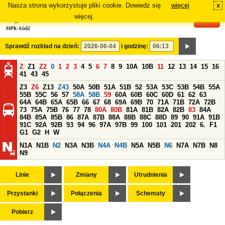
Nasza strona wykorzystuje pliki cookie. Dowiedz się
więcej
x
#
więcej.
Sprawdź rozkład na dzień:
i godzinę:
Z
Z1
Z2
0
1
2
3
4
5
6
7
8
9
10A
10B
11
12
13
14
15
16
41
43
45
Z3
Z6
Z13
Z43
50A
50B
51A
51B
52
53A
53C
53B
54B
55A
55B
55C
56
57
58A
58B
59
60A
60B
60C
60D
61
62
63
64A
64B
65A
65B
66
67
68
69A
69B
70
71A
71B
72A
72B
73
75A
75B
76
77
78
80A
80B
81A
81B
82A
82B
83
84A
84B
85A
85B
86
87A
87B
88A
88B
88C
88D
89
90
91A
91B
91C
92A
92B
93
94
96
97A
97B
99
100
101
201
202
6.
F1
G1
G2
H
W
N1A
N1B
N2
N3A
N3B
N4A
N4B
N5A
N5B
N6
N7A
N7B
N8
N9
Linie
Zmiany
Utrudnienia
Przystanki
Połączenia
Schematy
Pobierz