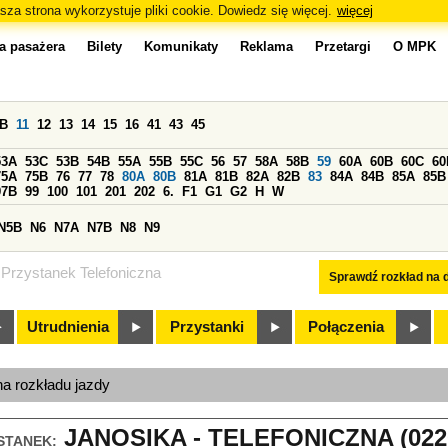
sza strona wykorzystuje pliki cookie. Dowiedz się więcej.
więcej
a pasażera
Bilety
Komunikaty
Reklama
Przetargi
O MPK
0B
11
12
13
14
15
16
41
43
45
53A
53C
53B
54B
55A
55B
55C
56
57
58A
58B
59
60A
60B
60C
60
75A
75B
76
77
78
80A
80B
81A
81B
82A
82B
83
84A
84B
85A
85B
97B
99
100
101
201
202
6.
F1
G1
G2
H
W
N5B
N6
N7A
N7B
N8
N9
Przystanek Telefoniczna
Sprawdź rozkład na d
Utrudnienia
Przystanki
Połączenia
na rozkładu jazdy
JANOSIKA - TELEFONICZNA (022
STANEK: