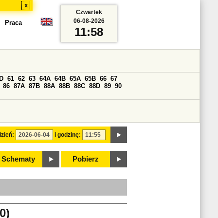
x
Czwartek
06-08-2026
Praca
11:58
D
61
62
63
64A
64B
65A
65B
66
67
86
87A
87B
88A
88B
88C
88D
89
90
zień:
i godzinę:
Schematy
Pobierz
0)