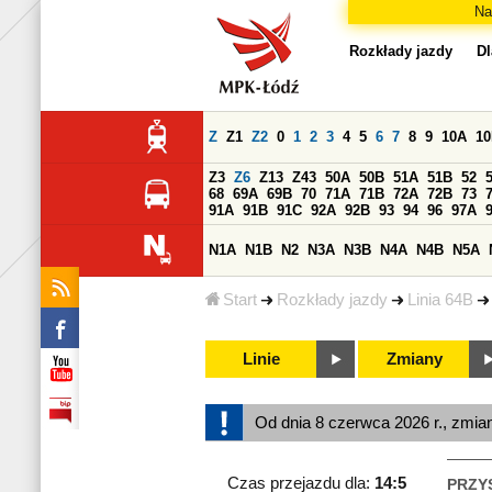
Na
Rozkłady jazdy
Dl
Z
Z1
Z2
0
1
2
3
4
5
6
7
8
9
10A
1
Z3
Z6
Z13
Z43
50A
50B
51A
51B
52
68
69A
69B
70
71A
71B
72A
72B
73
91A
91B
91C
92A
92B
93
94
96
97A
N1A
N1B
N2
N3A
N3B
N4A
N4B
N5A
Start
Rozkłady jazdy
Linia 64B
Linie
Zmiany
Od dnia 8 czerwca 2026 r., zmia
Czas przejazdu dla:
14:5
PRZY