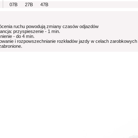
07B
27B
47B
ócenia ruchu powodują zmiany czasów odjazdów
rancja: przyspieszenie - 1 min.
nienie - do 4 min.
owanie i rozpowszechnianie rozkładów jazdy w celach zarobkowych
 zabronione.