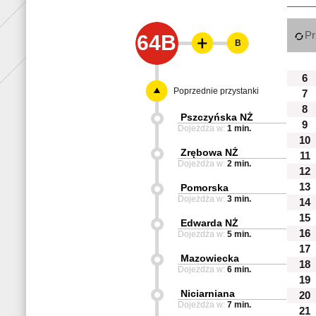
Pr
64B
B
6
Poprzednie przystanki
7
8
Pszczyńska NŻ
9
Dojeżdża w:
1 min.
10
Zrębowa NŻ
11
Dojeżdża w:
2 min.
12
13
Pomorska
Dojeżdża w:
3 min.
14
15
Edwarda NŻ
16
Dojeżdża w:
5 min.
17
Mazowiecka
18
Dojeżdża w:
6 min.
19
Niciarniana
20
Dojeżdża w:
7 min.
21