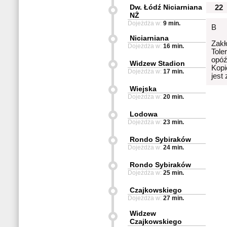
Dw. Łódź Niciarniana
22
NŻ
Dojeżdża w:
9 min.
B
Niciarniana
Zakł
Dojeżdża w:
16 min.
Tole
opóź
Widzew Stadion
Kopi
Dojeżdża w:
17 min.
jest
Wiejska
Dojeżdża w:
20 min.
Lodowa
Dojeżdża w:
23 min.
Rondo Sybiraków
Dojeżdża w:
24 min.
Rondo Sybiraków
Dojeżdża w:
25 min.
Czajkowskiego
Dojeżdża w:
27 min.
Widzew
Czajkowskiego