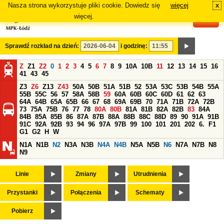
Nasza strona wykorzystuje pliki cookie. Dowiedz się
więcej
x
#
więcej.
Sprawdź rozkład na dzień:
i godzinę:
Z
Z1
Z2
0
1
2
3
4
5
6
7
8
9
10A
10B
11
12
13
14
15
16
41
43
45
Z3
Z6
Z13
Z43
50A
50B
51A
51B
52
53A
53C
53B
54B
55A
55B
55C
56
57
58A
58B
59
60A
60B
60C
60D
61
62
63
64A
64B
65A
65B
66
67
68
69A
69B
70
71A
71B
72A
72B
73
75A
75B
76
77
78
80A
80B
81A
81B
82A
82B
83
84A
84B
85A
85B
86
87A
87B
88A
88B
88C
88D
89
90
91A
91B
91C
92A
92B
93
94
96
97A
97B
99
100
101
201
202
6.
F1
G1
G2
H
W
N1A
N1B
N2
N3A
N3B
N4A
N4B
N5A
N5B
N6
N7A
N7B
N8
N9
Linie
Zmiany
Utrudnienia
Przystanki
Połączenia
Schematy
Pobierz