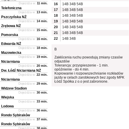
Dojeżdża w:
11 min.
16
14B
34B
54B
Telefoniczna
17
14B
34B
54B
Dojeżdża w:
13 min.
18
14B
34B
54B
Pszczyńska NŻ
Dojeżdża w:
14 min.
19
14B
34B
54B
Zrębowa NŻ
20
14B
34B
54B
Dojeżdża w:
15 min.
21
14B
34B
54B
Pomorska
22
14B
34B
Dojeżdża w:
16 min.
Edwarda NŻ
Dojeżdża w:
18 min.
B
Mazowiecka
Dojeżdża w:
19 min.
Zakłócenia ruchu powodują zmiany czasów
odjazdów
Niciarniana
Tolerancja: przyspieszenie - 1 min.
Dojeżdża w:
20 min.
opóźnienie - do 4 min.
Dw. Łódź Niciarniana NŻ
Kopiowanie i rozpowszechnianie rozkładów
Dojeżdża w:
22 min.
jazdy w celach zarobkowych bez zgody MPK
Niciarniana
Łódź Spółka z o.o jest zabronione.
Dojeżdża w:
29 min.
Widzew Stadion
Dojeżdża w:
30 min.
Wiejska
Dojeżdża w:
33 min.
Lodowa
Dojeżdża w:
36 min.
Rondo Sybiraków
Dojeżdża w:
37 min.
Rondo Sybiraków
Dojeżdża w:
38 min.