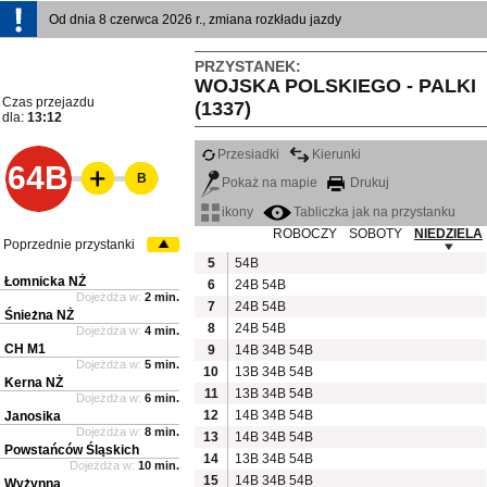
Od dnia 8 czerwca 2026 r., zmiana rozkładu jazdy
PRZYSTANEK:
WOJSKA POLSKIEGO - PALKI
Czas przejazdu
(1337)
dla:
13:12
Przesiadki
Kierunki
64B
B
Pokaż na mapie
Drukuj
ikony
Tabliczka jak na przystanku
ROBOCZY
SOBOTY
NIEDZIELA
Poprzednie przystanki
5
54B
Łomnicka NŻ
6
24B
54B
Dojeżdża w:
2 min.
7
24B
54B
Śnieżna NŻ
8
24B
54B
Dojeżdża w:
4 min.
CH M1
9
14B
34B
54B
Dojeżdża w:
5 min.
10
13B
34B
54B
Kerna NŻ
11
13B
34B
54B
Dojeżdża w:
6 min.
12
14B
34B
54B
Janosika
Dojeżdża w:
8 min.
13
14B
34B
54B
Powstańców Śląskich
14
13B
34B
54B
Dojeżdża w:
10 min.
15
14B
34B
54B
Wyżynna