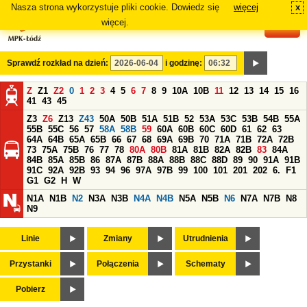
Nasza strona wykorzystuje pliki cookie. Dowiedz się
więcej
x
#
więcej.
Sprawdź rozkład na dzień:
i godzinę:
Z
Z1
Z2
0
1
2
3
4
5
6
7
8
9
10A
10B
11
12
13
14
15
16
41
43
45
Z3
Z6
Z13
Z43
50A
50B
51A
51B
52
53A
53C
53B
54B
55A
55B
55C
56
57
58A
58B
59
60A
60B
60C
60D
61
62
63
64A
64B
65A
65B
66
67
68
69A
69B
70
71A
71B
72A
72B
73
75A
75B
76
77
78
80A
80B
81A
81B
82A
82B
83
84A
84B
85A
85B
86
87A
87B
88A
88B
88C
88D
89
90
91A
91B
91C
92A
92B
93
94
96
97A
97B
99
100
101
201
202
6.
F1
G1
G2
H
W
N1A
N1B
N2
N3A
N3B
N4A
N4B
N5A
N5B
N6
N7A
N7B
N8
N9
Linie
Zmiany
Utrudnienia
Przystanki
Połączenia
Schematy
Pobierz