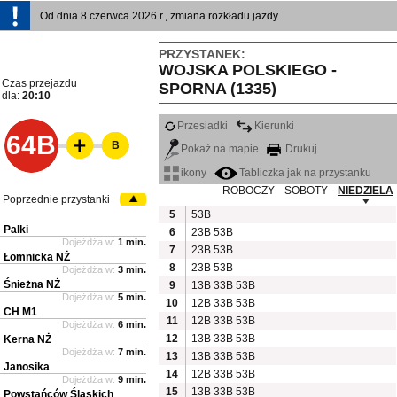
Od dnia 8 czerwca 2026 r., zmiana rozkładu jazdy
PRZYSTANEK:
WOJSKA POLSKIEGO -
Czas przejazdu
SPORNA (1335)
dla:
20:10
Przesiadki
Kierunki
64B
B
Pokaż na mapie
Drukuj
ikony
Tabliczka jak na przystanku
ROBOCZY
SOBOTY
NIEDZIELA
Poprzednie przystanki
5
53B
Palki
6
23B
53B
Dojeżdża w:
1 min.
7
23B
53B
Łomnicka NŻ
8
23B
53B
Dojeżdża w:
3 min.
Śnieżna NŻ
9
13B
33B
53B
Dojeżdża w:
5 min.
10
12B
33B
53B
CH M1
11
12B
33B
53B
Dojeżdża w:
6 min.
12
13B
33B
53B
Kerna NŻ
Dojeżdża w:
7 min.
13
13B
33B
53B
Janosika
14
12B
33B
53B
Dojeżdża w:
9 min.
15
13B
33B
53B
Powstańców Śląskich