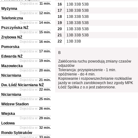
Dojeżdża w:
11 min.
16
13B
33B
53B
Wyżynna
17
13B
33B
53B
Dojeżdża w:
12 min.
18
13B
33B
53B
Telefoniczna
Dojeżdża w:
14 min.
19
13B
33B
53B
Pszczyńska NŻ
20
13B
33B
53B
Dojeżdża w:
15 min.
21
13B
33B
53B
Zrębowa NŻ
22
13B
33B
Dojeżdża w:
16 min.
Pomorska
Dojeżdża w:
17 min.
B
Edwarda NŻ
Dojeżdża w:
19 min.
Zakłócenia ruchu powodują zmiany czasów
odjazdów
Mazowiecka
Tolerancja: przyspieszenie - 1 min.
Dojeżdża w:
20 min.
opóźnienie - do 4 min.
Niciarniana
Kopiowanie i rozpowszechnianie rozkładów
Dojeżdża w:
21 min.
jazdy w celach zarobkowych bez zgody MPK
Dw. Łódź Niciarniana NŻ
Łódź Spółka z o.o jest zabronione.
Dojeżdża w:
22 min.
Niciarniana
Dojeżdża w:
25 min.
Widzew Stadion
Dojeżdża w:
26 min.
Wiejska
Dojeżdża w:
29 min.
Lodowa
Dojeżdża w:
32 min.
Rondo Sybiraków
Dojeżdża w:
33 min.