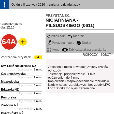
Od dnia 8 czerwca 2026 r., zmiana rozkładu jazdy
PRZYSTANEK:
NICIARNIANA -
Czas przejazdu
PIŁSUDSKIEGO (0611)
dla:
12:10
Przesiadki
Kierunki
64A
Pokaż na mapie
Drukuj
ikony
Tabliczka jak na przystanku
ROBOCZY
SOBOTY
Poprzednie przystanki
Dw. Łódź Niciarniana NŻ
Zakłócenia ruchu powodują zmiany czasów
Dojeżdża w:
1 min.
odjazdów
Czechosłowacka
Tolerancja: przyspieszenie - 1 min.
Dojeżdża w:
2 min.
opóźnienie - do 4 min.
Kopiowanie i rozpowszechnianie rozkładów
Mazowiecka
jazdy w celach zarobkowych bez zgody MPK
Dojeżdża w:
3 min.
Łódź Spółka z o.o jest zabronione.
Edwarda NŻ
Dojeżdża w:
4 min.
Pomorska
Dojeżdża w:
6 min.
Zrębowa NŻ
Dojeżdża w:
7 min.
Pszczyńska NŻ