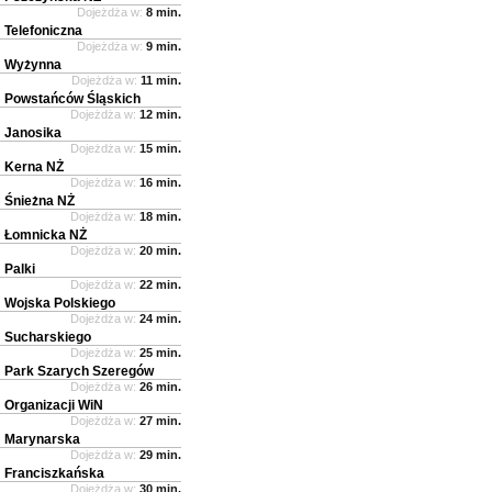
Dojeżdża w:
8 min.
Telefoniczna
Dojeżdża w:
9 min.
Wyżynna
Dojeżdża w:
11 min.
Powstańców Śląskich
Dojeżdża w:
12 min.
Janosika
Dojeżdża w:
15 min.
Kerna NŻ
Dojeżdża w:
16 min.
Śnieżna NŻ
Dojeżdża w:
18 min.
Łomnicka NŻ
Dojeżdża w:
20 min.
Palki
Dojeżdża w:
22 min.
Wojska Polskiego
Dojeżdża w:
24 min.
Sucharskiego
Dojeżdża w:
25 min.
Park Szarych Szeregów
Dojeżdża w:
26 min.
Organizacji WiN
Dojeżdża w:
27 min.
Marynarska
Dojeżdża w:
29 min.
Franciszkańska
Dojeżdża w:
30 min.