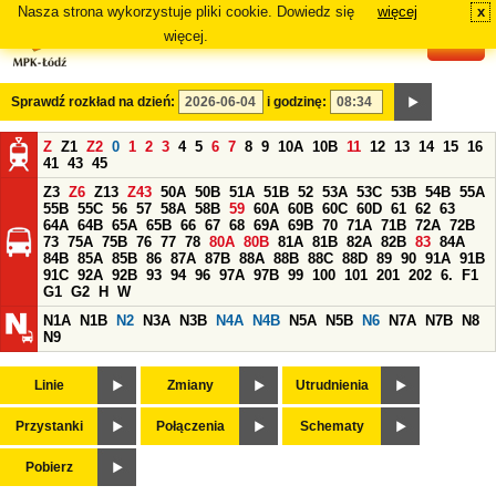
Nasza strona wykorzystuje pliki cookie. Dowiedz się
więcej
x
#
więcej.
Sprawdź rozkład na dzień:
i godzinę:
Z
Z1
Z2
0
1
2
3
4
5
6
7
8
9
10A
10B
11
12
13
14
15
16
41
43
45
Z3
Z6
Z13
Z43
50A
50B
51A
51B
52
53A
53C
53B
54B
55A
55B
55C
56
57
58A
58B
59
60A
60B
60C
60D
61
62
63
64A
64B
65A
65B
66
67
68
69A
69B
70
71A
71B
72A
72B
73
75A
75B
76
77
78
80A
80B
81A
81B
82A
82B
83
84A
84B
85A
85B
86
87A
87B
88A
88B
88C
88D
89
90
91A
91B
91C
92A
92B
93
94
96
97A
97B
99
100
101
201
202
6.
F1
G1
G2
H
W
N1A
N1B
N2
N3A
N3B
N4A
N4B
N5A
N5B
N6
N7A
N7B
N8
N9
Linie
Zmiany
Utrudnienia
Przystanki
Połączenia
Schematy
Pobierz