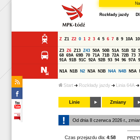
Na
Rozkłady jazdy
Dl
Z
Z1
Z2
0
1
2
3
4
5
6
7
8
9
10A
1
Z3
Z6
Z13
Z43
50A
50B
51A
51B
52
68
69A
69B
70
71A
71B
72A
72B
73
91A
91B
91C
92A
92B
93
94
96
97A
N1A
N1B
N2
N3A
N3B
N4A
N4B
N5A
Start
Rozkłady jazdy
Linia 64A
Linie
Zmiany
Od dnia 8 czerwca 2026 r., zmia
Czas przejazdu dla:
4:58
PRZY