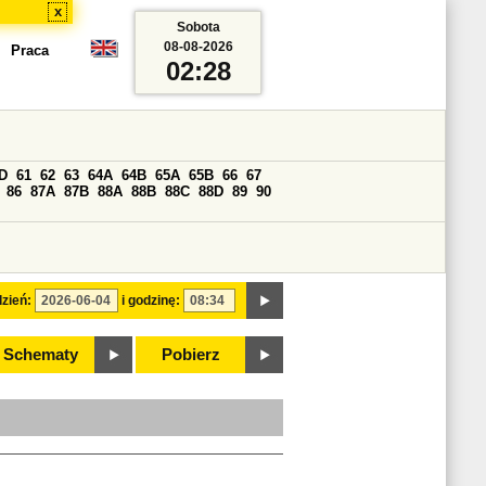
x
Sobota
08-08-2026
Praca
02:28
D
61
62
63
64A
64B
65A
65B
66
67
86
87A
87B
88A
88B
88C
88D
89
90
zień:
i godzinę:
Schematy
Pobierz