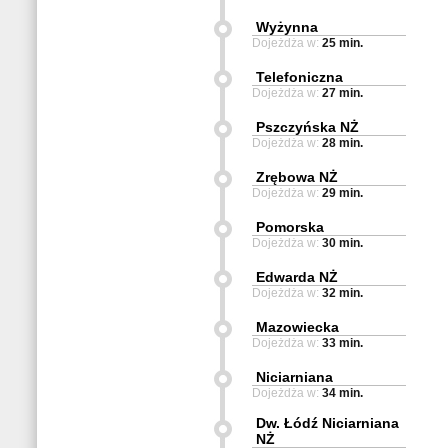
Wyżynna
Dojeżdża w:
25 min.
Telefoniczna
Dojeżdża w:
27 min.
Pszczyńska NŻ
Dojeżdża w:
28 min.
Zrębowa NŻ
Dojeżdża w:
29 min.
Pomorska
Dojeżdża w:
30 min.
Edwarda NŻ
Dojeżdża w:
32 min.
Mazowiecka
Dojeżdża w:
33 min.
Niciarniana
Dojeżdża w:
34 min.
Dw. Łódź Niciarniana
NŻ