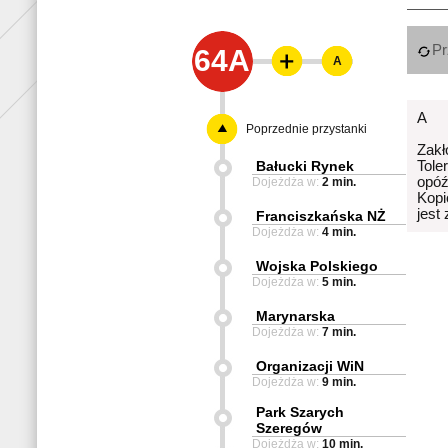
Pr
64A
A
A
Poprzednie przystanki
Zakł
Bałucki Rynek
Tole
opóź
Dojeżdża w:
2 min.
Kopi
jest
Franciszkańska NŻ
Dojeżdża w:
4 min.
Wojska Polskiego
Dojeżdża w:
5 min.
Marynarska
Dojeżdża w:
7 min.
Organizacji WiN
Dojeżdża w:
9 min.
Park Szarych
Szeregów
Dojeżdża w:
10 min.