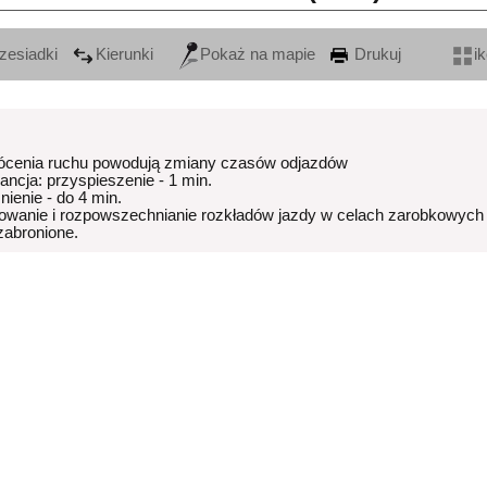
zesiadki
Kierunki
Pokaż na mapie
Drukuj
i
ócenia ruchu powodują zmiany czasów odjazdów
rancja: przyspieszenie - 1 min.
nienie - do 4 min.
owanie i rozpowszechnianie rozkładów jazdy w celach zarobkowych
 zabronione.