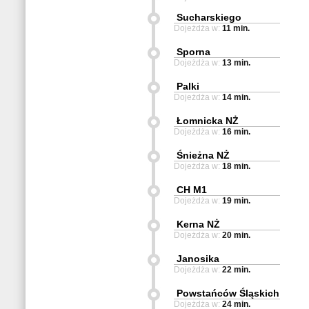
Sucharskiego
Dojeżdża w:
11 min.
Sporna
Dojeżdża w:
13 min.
Palki
Dojeżdża w:
14 min.
Łomnicka NŻ
Dojeżdża w:
16 min.
Śnieżna NŻ
Dojeżdża w:
18 min.
CH M1
Dojeżdża w:
19 min.
Kerna NŻ
Dojeżdża w:
20 min.
Janosika
Dojeżdża w:
22 min.
Powstańców Śląskich
Dojeżdża w:
24 min.