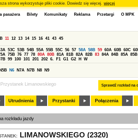
sza strona wykorzystuje pliki cookie. Dowiedz się więcej.
więcej
a pasażera
Bilety
Komunikaty
Reklama
Przetargi
O MPK
0B
11
12
13
14
15
16
41
43
45
53A
53C
53B
54B
55A
55B
55C
56
57
58A
58B
59
60A
60B
60C
60
75A
75B
76
77
78
80A
80B
81A
81B
82A
82B
83
84A
84B
85A
85B
97B
99
100
101
201
202
6.
F1
G1
G2
H
W
N5B
N6
N7A
N7B
N8
N9
Przystanek Limanowskiego
Sprawdź rozkład na d
Utrudnienia
Przystanki
Połączenia
na rozkładu jazdy
LIMANOWSKIEGO (2320)
STANEK: