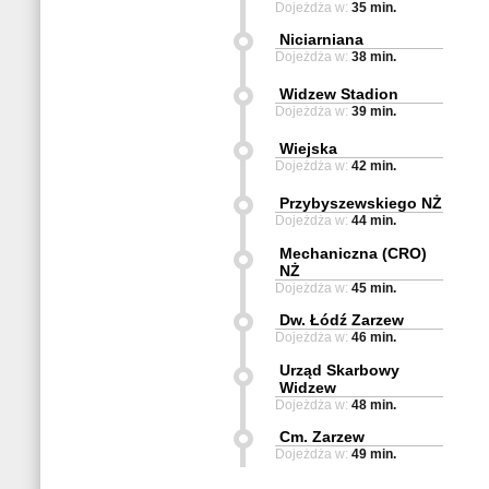
Dojeżdża w:
35 min.
Niciarniana
Dojeżdża w:
38 min.
Widzew Stadion
Dojeżdża w:
39 min.
Wiejska
Dojeżdża w:
42 min.
Przybyszewskiego NŻ
Dojeżdża w:
44 min.
Mechaniczna (CRO)
NŻ
Dojeżdża w:
45 min.
Dw. Łódź Zarzew
Dojeżdża w:
46 min.
Urząd Skarbowy
Widzew
Dojeżdża w:
48 min.
Cm. Zarzew
Dojeżdża w:
49 min.