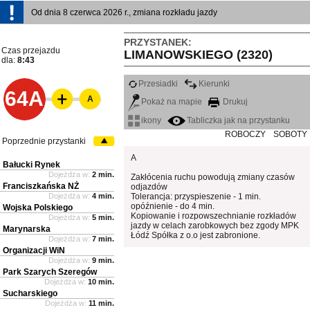
Od dnia 8 czerwca 2026 r., zmiana rozkładu jazdy
PRZYSTANEK:
Czas przejazdu
LIMANOWSKIEGO (2320)
dla:
8:43
Przesiadki
Kierunki
64A
A
Pokaż na mapie
Drukuj
ikony
Tabliczka jak na przystanku
ROBOCZY
SOBOTY
Poprzednie przystanki
A
Bałucki Rynek
Dojeżdża w:
2 min.
Zakłócenia ruchu powodują zmiany czasów
Franciszkańska NŻ
odjazdów
Dojeżdża w:
4 min.
Tolerancja: przyspieszenie - 1 min.
opóźnienie - do 4 min.
Wojska Polskiego
Kopiowanie i rozpowszechnianie rozkładów
Dojeżdża w:
5 min.
jazdy w celach zarobkowych bez zgody MPK
Marynarska
Łódź Spółka z o.o jest zabronione.
Dojeżdża w:
7 min.
Organizacji WiN
Dojeżdża w:
9 min.
Park Szarych Szeregów
Dojeżdża w:
10 min.
Sucharskiego
Dojeżdża w:
11 min.