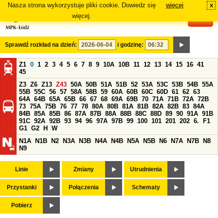
Nasza strona wykorzystuje pliki cookie. Dowiedz się
więcej
x
#
więcej.
Sprawdź rozkład na dzień:
i godzinę:
Z1
0
1
2
3
4
5
6
7
8
9
10A
10B
11
12
13
14
15
16
41
45
Z3
Z6
Z13
Z43
50A
50B
51A
51B
52
53A
53C
53B
54B
55A
55B
55C
56
57
58A
58B
59
60A
60B
60C
60D
61
62
63
64A
64B
65A
65B
66
67
68
69A
69B
70
71A
71B
72A
72B
73
75A
75B
76
77
78
80A
80B
81A
81B
82A
82B
83
84A
84B
85A
85B
86
87A
87B
88A
88B
88C
88D
89
90
91A
91B
91C
92A
92B
93
94
96
97A
97B
99
100
101
201
202
6.
F1
G1
G2
H
W
N1A
N1B
N2
N3A
N3B
N4A
N4B
N5A
N5B
N6
N7A
N7B
N8
N9
Linie
Zmiany
Utrudnienia
Przystanki
Połączenia
Schematy
Pobierz