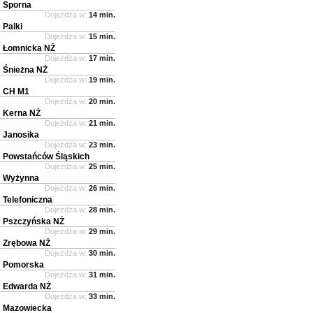
Sporna
Dojeżdża w:
14 min.
Palki
Dojeżdża w:
15 min.
Łomnicka NŻ
Dojeżdża w:
17 min.
Śnieżna NŻ
Dojeżdża w:
19 min.
CH M1
Dojeżdża w:
20 min.
Kerna NŻ
Dojeżdża w:
21 min.
Janosika
Dojeżdża w:
23 min.
Powstańców Śląskich
Dojeżdża w:
25 min.
Wyżynna
Dojeżdża w:
26 min.
Telefoniczna
Dojeżdża w:
28 min.
Pszczyńska NŻ
Dojeżdża w:
29 min.
Zrębowa NŻ
Dojeżdża w:
30 min.
Pomorska
Dojeżdża w:
31 min.
Edwarda NŻ
Dojeżdża w:
33 min.
Mazowiecka