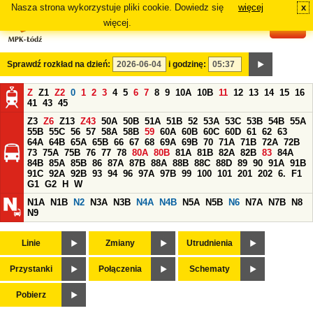
Nasza strona wykorzystuje pliki cookie. Dowiedz się
więcej
x
#
więcej.
Sprawdź rozkład na dzień:
i godzinę:
Z
Z1
Z2
0
1
2
3
4
5
6
7
8
9
10A
10B
11
12
13
14
15
16
41
43
45
Z3
Z6
Z13
Z43
50A
50B
51A
51B
52
53A
53C
53B
54B
55A
55B
55C
56
57
58A
58B
59
60A
60B
60C
60D
61
62
63
64A
64B
65A
65B
66
67
68
69A
69B
70
71A
71B
72A
72B
73
75A
75B
76
77
78
80A
80B
81A
81B
82A
82B
83
84A
84B
85A
85B
86
87A
87B
88A
88B
88C
88D
89
90
91A
91B
91C
92A
92B
93
94
96
97A
97B
99
100
101
201
202
6.
F1
G1
G2
H
W
N1A
N1B
N2
N3A
N3B
N4A
N4B
N5A
N5B
N6
N7A
N7B
N8
N9
Linie
Zmiany
Utrudnienia
Przystanki
Połączenia
Schematy
Pobierz