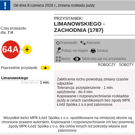
Od dnia 8 czerwca 2026 r., zmiana rozkładu jazdy
PRZYSTANEK:
LIMANOWSKIEGO -
Czas przejazdu
ZACHODNIA (1787)
dla:
7:4
Przesiadki
Kierunki
64A
Pokaż na mapie
Drukuj
ikony
Tabliczka jak na przystanku
ROBOCZY
SOBOTY
Poprzednie przystanki
Limanowskiego
Zakłócenia ruchu powodują zmiany czasów
Dojeżdża w:
1 min.
odjazdów
Tolerancja: przyspieszenie - 1 min.
opóźnienie - do 4 min.
Kopiowanie i rozpowszechnianie rozkładów
jazdy w celach zarobkowych bez zgody MPK
Łódź Spółka z o.o jest zabronione.
Wszystkie treści MPK-Łódź Spółka z o.o. opublikowane na niniejszej stronie są
chronione prawem autorskim. Kopiowanie i rozpowszechnianie ich bez pisemnej
zgody MPK-Łódź Spółka z o.o. dla celów innych niż potrzeby własne jest
zabronione.