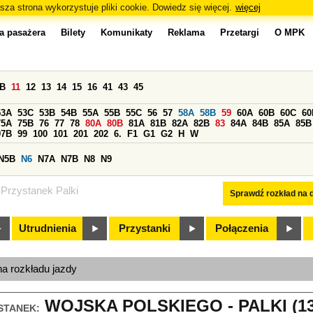
sza strona wykorzystuje pliki cookie. Dowiedz się więcej.
więcej
a pasażera
Bilety
Komunikaty
Reklama
Przetargi
O MPK
0B
11
12
13
14
15
16
41
43
45
53A
53C
53B
54B
55A
55B
55C
56
57
58A
58B
59
60A
60B
60C
60
75A
75B
76
77
78
80A
80B
81A
81B
82A
82B
83
84A
84B
85A
85B
97B
99
100
101
201
202
6.
F1
G1
G2
H
W
N5B
N6
N7A
N7B
N8
N9
Przystanek Palki
Sprawdź rozkład na d
Utrudnienia
Przystanki
Połączenia
na rozkładu jazdy
WOJSKA POLSKIEGO - PALKI (13
STANEK: