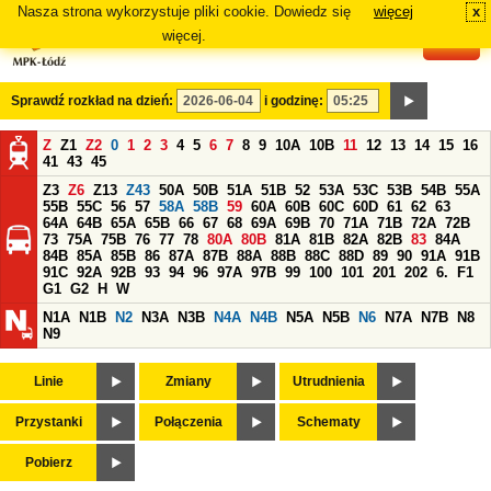
Nasza strona wykorzystuje pliki cookie. Dowiedz się
więcej
x
#
więcej.
Sprawdź rozkład na dzień:
i godzinę:
Z
Z1
Z2
0
1
2
3
4
5
6
7
8
9
10A
10B
11
12
13
14
15
16
41
43
45
Z3
Z6
Z13
Z43
50A
50B
51A
51B
52
53A
53C
53B
54B
55A
55B
55C
56
57
58A
58B
59
60A
60B
60C
60D
61
62
63
64A
64B
65A
65B
66
67
68
69A
69B
70
71A
71B
72A
72B
73
75A
75B
76
77
78
80A
80B
81A
81B
82A
82B
83
84A
84B
85A
85B
86
87A
87B
88A
88B
88C
88D
89
90
91A
91B
91C
92A
92B
93
94
96
97A
97B
99
100
101
201
202
6.
F1
G1
G2
H
W
N1A
N1B
N2
N3A
N3B
N4A
N4B
N5A
N5B
N6
N7A
N7B
N8
N9
Linie
Zmiany
Utrudnienia
Przystanki
Połączenia
Schematy
Pobierz