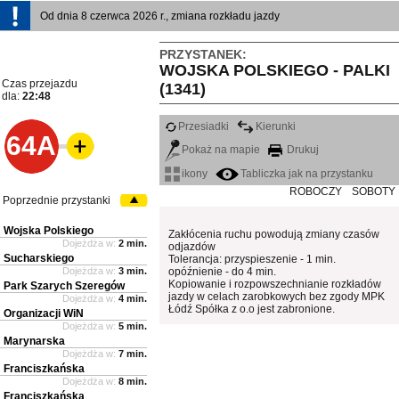
Od dnia 8 czerwca 2026 r., zmiana rozkładu jazdy
PRZYSTANEK:
WOJSKA POLSKIEGO - PALKI
Czas przejazdu
(1341)
dla:
22:48
Przesiadki
Kierunki
64A
Pokaż na mapie
Drukuj
ikony
Tabliczka jak na przystanku
ROBOCZY
SOBOTY
Poprzednie przystanki
Wojska Polskiego
Zakłócenia ruchu powodują zmiany czasów
Dojeżdża w:
2 min.
odjazdów
Sucharskiego
Tolerancja: przyspieszenie - 1 min.
Dojeżdża w:
3 min.
opóźnienie - do 4 min.
Kopiowanie i rozpowszechnianie rozkładów
Park Szarych Szeregów
jazdy w celach zarobkowych bez zgody MPK
Dojeżdża w:
4 min.
Łódź Spółka z o.o jest zabronione.
Organizacji WiN
Dojeżdża w:
5 min.
Marynarska
Dojeżdża w:
7 min.
Franciszkańska
Dojeżdża w:
8 min.
Franciszkańska