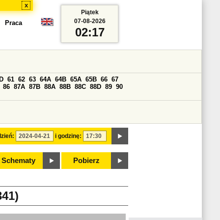
x
Piątek
07-08-2026
Praca
02:17
D
61
62
63
64A
64B
65A
65B
66
67
86
87A
87B
88A
88B
88C
88D
89
90
zień:
i godzinę:
Schematy
Pobierz
41)