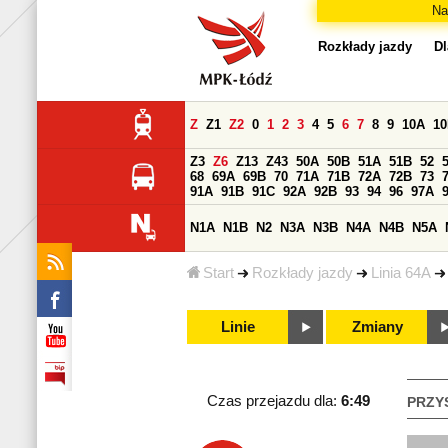
Na
Rozkłady jazdy
Dl
Z
Z1
Z2
0
1
2
3
4
5
6
7
8
9
10A
1
Z3
Z6
Z13
Z43
50A
50B
51A
51B
52
68
69A
69B
70
71A
71B
72A
72B
73
91A
91B
91C
92A
92B
93
94
96
97A
N1A
N1B
N2
N3A
N3B
N4A
N4B
N5A
Start
Rozkłady jazdy
Linia 64A
Linie
Zmiany
Czas przejazdu dla:
6:49
PRZY