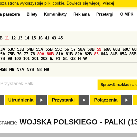
sza strona wykorzystuje pliki cookie. Dowiedz się więcej.
więcej
a pasażera
Bilety
Komunikaty
Reklama
Przetargi
O MPK
0B
11
12
13
14
15
16
41
43
45
53A
53C
53B
54B
55A
55B
55C
56
57
58A
58B
59
60A
60B
60C
60
75A
75B
76
77
78
80A
80B
81A
81B
82A
82B
83
84A
84B
85A
85B
97B
99
100
101
201
202
6.
F1
G1
G2
H
W
N5B
N6
N7A
N7B
N8
N9
Przystanek Palki
Sprawdź rozkład na d
Utrudnienia
Przystanki
Połączenia
WOJSKA POLSKIEGO - PALKI (13
STANEK: