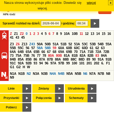
Nasza strona wykorzystuje pliki cookie. Dowiedz się
więcej
x
#
więcej.
Sprawdź rozkład na dzień:
i godzinę:
Z
Z1
Z2
0
1
2
3
4
5
6
7
8
9
10A
10B
11
12
13
14
15
16
41
43
45
Z3
Z6
Z13
Z43
50A
50B
51A
51B
52
53A
53C
53B
54B
55A
55B
55C
56
57
58A
58B
59
60A
60B
60C
60D
61
62
63
64A
64B
65A
65B
66
67
68
69A
69B
70
71A
71B
72A
72B
73
75A
75B
76
77
78
80A
80B
81A
81B
82A
82B
83
84A
84B
85A
85B
86
87A
87B
88A
88B
88C
88D
89
90
91A
91B
91C
92A
92B
93
94
96
97A
97B
99
100
101
201
202
6.
F1
G1
G2
H
W
N1A
N1B
N2
N3A
N3B
N4A
N4B
N5A
N5B
N6
N7A
N7B
N8
N9
Linie
Zmiany
Utrudnienia
Przystanki
Połączenia
Schematy
Pobierz