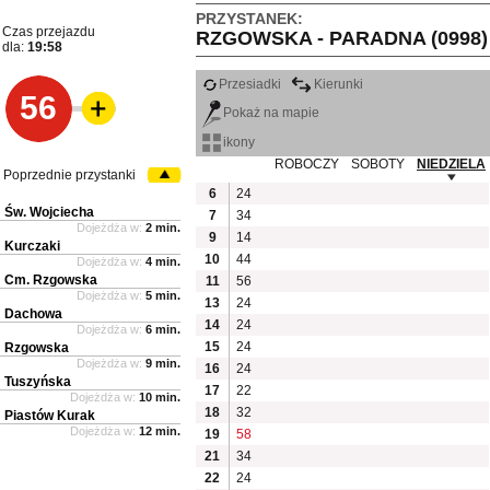
PRZYSTANEK:
Czas przejazdu
RZGOWSKA - PARADNA (0998)
dla:
19:58
Przesiadki
Kierunki
56
Pokaż na mapie
ikony
ROBOCZY
SOBOTY
NIEDZIELA
Poprzednie przystanki
6
24
Św. Wojciecha
7
34
Dojeżdża w:
2 min.
9
14
Kurczaki
10
44
Dojeżdża w:
4 min.
Cm. Rzgowska
11
56
Dojeżdża w:
5 min.
13
24
Dachowa
14
24
Dojeżdża w:
6 min.
15
24
Rzgowska
Dojeżdża w:
9 min.
16
24
Tuszyńska
17
22
Dojeżdża w:
10 min.
18
32
Piastów Kurak
Dojeżdża w:
12 min.
19
58
21
34
22
24