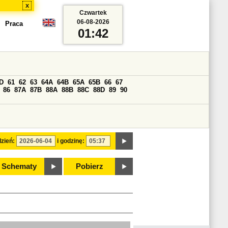
x
Czwartek
06-08-2026
Praca
01:42
D
61
62
63
64A
64B
65A
65B
66
67
86
87A
87B
88A
88B
88C
88D
89
90
zień:
i godzinę:
Schematy
Pobierz