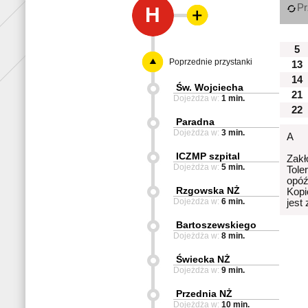
Pr
H
5
Poprzednie przystanki
13
14
Św. Wojciecha
21
Dojeżdża w:
1 min.
22
Paradna
Dojeżdża w:
3 min.
A
ICZMP szpital
Zakł
Dojeżdża w:
5 min.
Tole
opóź
Rzgowska NŻ
Kopi
Dojeżdża w:
6 min.
jest
Bartoszewskiego
Dojeżdża w:
8 min.
Świecka NŻ
Dojeżdża w:
9 min.
Przednia NŻ
Dojeżdża w:
10 min.