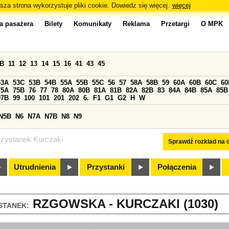
sza strona wykorzystuje pliki cookie. Dowiedz się więcej.
więcej
a pasażera
Bilety
Komunikaty
Reklama
Przetargi
O MPK
0B
11
12
13
14
15
16
41
43
45
53A
53C
53B
54B
55A
55B
55C
56
57
58A
58B
59
60A
60B
60C
60
75A
75B
76
77
78
80A
80B
81A
81B
82A
82B
83
84A
84B
85A
85B
97B
99
100
101
201
202
6.
F1
G1
G2
H
W
N5B
N6
N7A
N7B
N8
N9
rzystanek Kurczaki
Sprawdź rozkład na d
Utrudnienia
Przystanki
Połączenia
RZGOWSKA - KURCZAKI (1030)
STANEK: