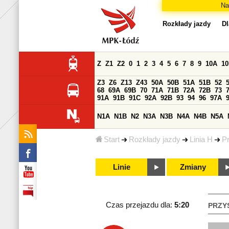
Na
Rozkłady jazdy
Dl
Z
Z1
Z2
0
1
2
3
4
5
6
7
8
9
10A
1
Z3
Z6
Z13
Z43
50A
50B
51A
51B
52
68
69A
69B
70
71A
71B
72A
72B
73
91A
91B
91C
92A
92B
93
94
96
97A
N1A
N1B
N2
N3A
N3B
N4A
N4B
N5A
Start
Rozkłady jazdy
Linia H
P
Linie
Zmiany
Czas przejazdu dla:
5:20
PRZY