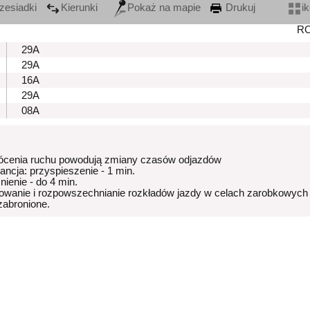
zesiadki
Kierunki
Pokaż na mapie
Drukuj
i
R
29A
29A
16A
29A
08A
ócenia ruchu powodują zmiany czasów odjazdów
rancja: przyspieszenie - 1 min.
nienie - do 4 min.
owanie i rozpowszechnianie rozkładów jazdy w celach zarobkowych
 zabronione.