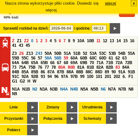
Nasza strona wykorzystuje pliki cookie. Dowiedz się
więcej
x
#
więcej.
Sprawdź rozkład na dzień:
i godzinę:
Z
Z1
Z2
0
1
2
3
4
5
6
7
8
9
10A
10B
11
12
13
14
15
16
41
43
45
Z3
Z6
Z13
Z43
50A
50B
51A
51B
52
53A
53C
53B
54B
55A
55B
55C
56
57
58A
58B
59
60A
60B
60C
60D
61
62
63
64A
64B
65A
65B
66
67
68
69A
69B
70
71A
71B
72A
72B
73
75A
75B
76
77
78
80A
80B
81A
81B
82A
82B
83
84A
84B
85A
85B
86
87A
87B
88A
88B
88C
88D
89
90
91A
91B
91C
92A
92B
93
94
96
97A
97B
99
100
101
201
202
6.
F1
G1
G2
H
W
N1A
N1B
N2
N3A
N3B
N4A
N4B
N5A
N5B
N6
N7A
N7B
N8
N9
Linie
Zmiany
Utrudnienia
Przystanki
Połączenia
Schematy
Pobierz