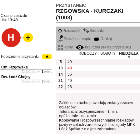
PRZYSTANEK:
RZGOWSKA - KURCZAKI
Czas przejazdu
(1003)
dla:
13:49
Przesiadki
Kierunki
H
Pokaż na mapie
Drukuj
ikony
Tabliczka jak na przystanku
ROBOCZY
SOBOTY
NIEDZIELA
Poprzednie przystanki
5
49
Cm. Rzgowska
13
49
Dojeżdża w:
1 min.
14
36
Dw. Łódź Chojny
21
49
Dojeżdża w:
3 min.
22
28
Zakłócenia ruchu powodują zmiany czasów
odjazdów
Tolerancja: przyspieszenie - 1 min.
opóźnienie - do 4 min.
Kopiowanie i rozpowszechnianie rozkładów
jazdy w celach zarobkowych bez zgody MPK
Łódź Spółka z o.o jest zabronione.