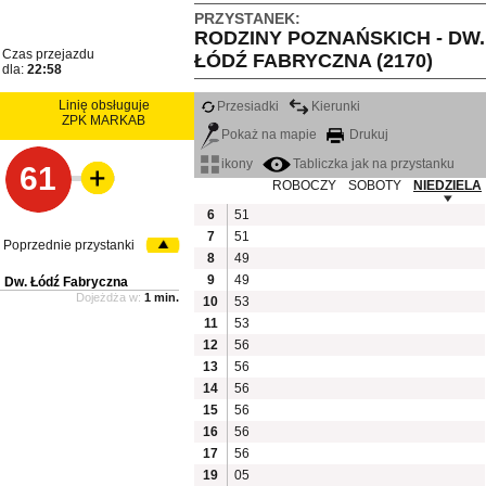
PRZYSTANEK:
RODZINY POZNAŃSKICH - DW.
Czas przejazdu
ŁÓDŹ FABRYCZNA (2170)
dla:
22:58
Linię obsługuje
Przesiadki
Kierunki
ZPK MARKAB
Pokaż na mapie
Drukuj
ikony
Tabliczka jak na przystanku
61
ROBOCZY
SOBOTY
NIEDZIELA
6
51
7
51
Poprzednie przystanki
8
49
9
49
Dw. Łódź Fabryczna
Dojeżdża w:
1 min.
10
53
11
53
12
56
13
56
14
56
15
56
16
56
17
56
19
05