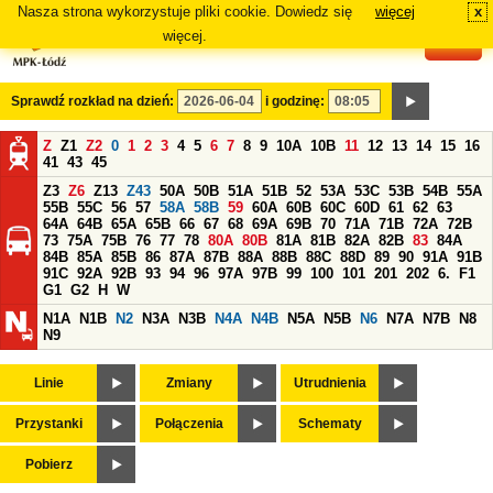
Nasza strona wykorzystuje pliki cookie. Dowiedz się
więcej
x
#
więcej.
Sprawdź rozkład na dzień:
i godzinę:
Z
Z1
Z2
0
1
2
3
4
5
6
7
8
9
10A
10B
11
12
13
14
15
16
41
43
45
Z3
Z6
Z13
Z43
50A
50B
51A
51B
52
53A
53C
53B
54B
55A
55B
55C
56
57
58A
58B
59
60A
60B
60C
60D
61
62
63
64A
64B
65A
65B
66
67
68
69A
69B
70
71A
71B
72A
72B
73
75A
75B
76
77
78
80A
80B
81A
81B
82A
82B
83
84A
84B
85A
85B
86
87A
87B
88A
88B
88C
88D
89
90
91A
91B
91C
92A
92B
93
94
96
97A
97B
99
100
101
201
202
6.
F1
G1
G2
H
W
N1A
N1B
N2
N3A
N3B
N4A
N4B
N5A
N5B
N6
N7A
N7B
N8
N9
Linie
Zmiany
Utrudnienia
Przystanki
Połączenia
Schematy
Pobierz