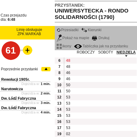
PRZYSTANEK:
UNIWERSYTECKA - RONDO
Czas przejazdu
SOLIDARNOŚCI (1790)
dla:
6:48
Linię obsługuje
Przesiadki
Kierunki
ZPK MARKAB
Pokaż na mapie
Drukuj
ikony
Tabliczka jak na przystanku
61
ROBOCZY
SOBOTY
NIEDZIELA
6
48
7
48
Poprzednie przystanki
8
46
9
46
Rewolucji 1905r.
Dojeżdża w:
1 min.
10
50
Narutowicza
11
50
Dojeżdża w:
2 min.
12
53
Dw. Łódź Fabryczna
Dojeżdża w:
3 min.
13
53
Dw. Łódź Fabryczna
14
53
Dojeżdża w:
4 min.
15
53
16
53
17
53
19
02