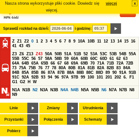
Nasza strona wykorzystuje pliki cookie. Dowiedz się
więcej
x
#
więcej.
Sprawdź rozkład na dzień:
i godzinę:
Z
Z1
Z2
0
1
2
3
4
5
6
7
8
9
10A
10B
11
12
13
14
15
16
41
43
45
Z3
Z6
Z13
Z43
50A
50B
51A
51B
52
53A
53C
53B
54B
55A
55B
55C
56
57
58A
58B
59
60A
60B
60C
60D
61
62
63
64A
64B
65A
65B
66
67
68
69A
69B
70
71A
71B
72A
72B
73
75A
75B
76
77
78
80A
80B
81A
81B
82A
82B
83
84A
84B
85A
85B
86
87A
87B
88A
88B
88C
88D
89
90
91A
91B
91C
92A
92B
93
94
96
97A
97B
99
100
101
201
202
6.
F1
G1
G2
H
W
N1A
N1B
N2
N3A
N3B
N4A
N4B
N5A
N5B
N6
N7A
N7B
N8
N9
Linie
Zmiany
Utrudnienia
Przystanki
Połączenia
Schematy
Pobierz