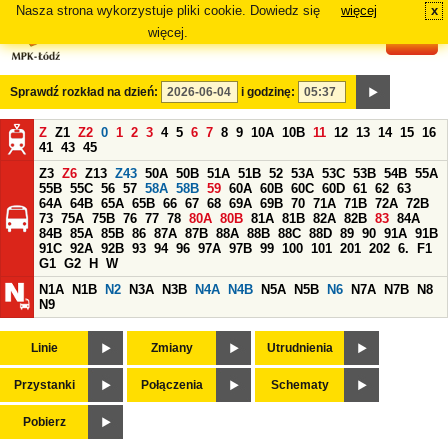
Nasza strona wykorzystuje pliki cookie. Dowiedz się
więcej
x
#
więcej.
Sprawdź rozkład na dzień:
i godzinę:
Z
Z1
Z2
0
1
2
3
4
5
6
7
8
9
10A
10B
11
12
13
14
15
16
41
43
45
Z3
Z6
Z13
Z43
50A
50B
51A
51B
52
53A
53C
53B
54B
55A
55B
55C
56
57
58A
58B
59
60A
60B
60C
60D
61
62
63
64A
64B
65A
65B
66
67
68
69A
69B
70
71A
71B
72A
72B
73
75A
75B
76
77
78
80A
80B
81A
81B
82A
82B
83
84A
84B
85A
85B
86
87A
87B
88A
88B
88C
88D
89
90
91A
91B
91C
92A
92B
93
94
96
97A
97B
99
100
101
201
202
6.
F1
G1
G2
H
W
N1A
N1B
N2
N3A
N3B
N4A
N4B
N5A
N5B
N6
N7A
N7B
N8
N9
Linie
Zmiany
Utrudnienia
Przystanki
Połączenia
Schematy
Pobierz