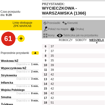
PRZYSTANEK:
WYCIECZKOWA -
Czas przejazdu
WARSZAWSKA (1366)
dla:
9:29
Linię obsługuje
Przesiadki
Kierunki
ZPK MARKAB
Pokaż na mapie
Drukuj
ikony
Tabliczka jak na przystanku
61
ROBOCZY
SOBOTY
NIEDZIELA
6
37
7
37
Poprzednie przystanki
8
35
9
35
Woskowa NŻ
Dojeżdża w:
1 min.
10
39
Wypoczynkowa NŻ
11
39
Dojeżdża w:
2 min.
12
42
Strykowska
Dojeżdża w:
3 min.
13
42
Inflancka
14
42
Dojeżdża w:
5 min.
15
42
Wojska Polskiego
16
42
Dojeżdża w:
8 min.
Smutna
17
42
Dojeżdża w:
9 min.
18
51
Źródłowa