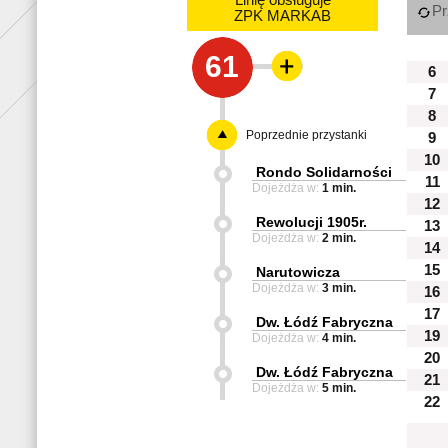
Linię obsługuje
Pr
ZPK MARKAB
61
6
7
8
Poprzednie przystanki
9
10
Rondo Solidarności
11
Dojeżdża w:
1 min.
12
Rewolucji 1905r.
13
Dojeżdża w:
2 min.
14
15
Narutowicza
Dojeżdża w:
3 min.
16
17
Dw. Łódź Fabryczna
19
Dojeżdża w:
4 min.
20
Dw. Łódź Fabryczna
21
Dojeżdża w:
5 min.
22