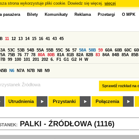
sza strona wykorzystuje pliki cookie. Dowiedz się więcej.
więcej
a pasażera
Bilety
Komunikaty
Reklama
Przetargi
O MPK
0B
11
12
13
14
15
16
41
43
45
53A
53C
53B
54B
55A
55B
55C
56
57
58A
58B
59
60A
60B
60C
60
75A
75B
76
77
78
80A
80B
81A
81B
82A
82B
83
84A
84B
85A
85B
97B
99
100
101
201
202
6.
F1
G1
G2
H
W
N5B
N6
N7A
N7B
N8
N9
rzystanek Źródłowa
Sprawdź rozkład na d
Utrudnienia
Przystanki
Połączenia
PALKI - ŹRÓDŁOWA (1116)
STANEK: