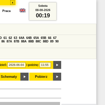
x
Sobota
08-08-2026
Praca
00:19
D
61
62
63
64A
64B
65A
65B
66
67
86
87A
87B
88A
88B
88C
88D
89
90
zień:
i godzinę:
Schematy
Pobierz