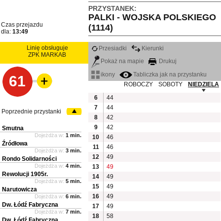
PRZYSTANEK:
PALKI - WOJSKA POLSKIEGO
Czas przejazdu
(1114)
dla:
13:49
Linię obsługuje
Przesiadki
Kierunki
ZPK MARKAB
Pokaż na mapie
Drukuj
ikony
Tabliczka jak na przystanku
61
ROBOCZY
SOBOTY
NIEDZIELA
6
44
7
44
Poprzednie przystanki
8
42
9
42
Smutna
Dojeżdża w:
1 min.
10
46
Źródłowa
11
46
Dojeżdża w:
3 min.
12
49
Rondo Solidarności
Dojeżdża w:
4 min.
13
49
Rewolucji 1905r.
14
49
Dojeżdża w:
5 min.
15
49
Narutowicza
16
49
Dojeżdża w:
6 min.
Dw. Łódź Fabryczna
17
49
Dojeżdża w:
7 min.
18
58
Dw. Łódź Fabryczna