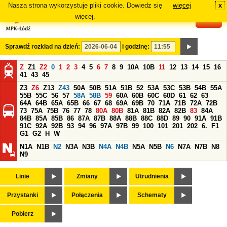
Nasza strona wykorzystuje pliki cookie. Dowiedz się
więcej
x
#
więcej.
Sprawdź rozkład na dzień:
i godzinę:
Z
Z1
Z2
0
1
2
3
4
5
6
7
8
9
10A
10B
11
12
13
14
15
16
41
43
45
Z3
Z6
Z13
Z43
50A
50B
51A
51B
52
53A
53C
53B
54B
55A
55B
55C
56
57
58A
58B
59
60A
60B
60C
60D
61
62
63
64A
64B
65A
65B
66
67
68
69A
69B
70
71A
71B
72A
72B
73
75A
75B
76
77
78
80A
80B
81A
81B
82A
82B
83
84A
84B
85A
85B
86
87A
87B
88A
88B
88C
88D
89
90
91A
91B
91C
92A
92B
93
94
96
97A
97B
99
100
101
201
202
6.
F1
G1
G2
H
W
N1A
N1B
N2
N3A
N3B
N4A
N4B
N5A
N5B
N6
N7A
N7B
N8
N9
Linie
Zmiany
Utrudnienia
Przystanki
Połączenia
Schematy
Pobierz