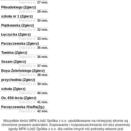
Dojeżdża w:
27 min.
Piłsudskiego (Zgierz)
Dojeżdża w:
28 min.
szkoła nr 1 (Zgierz)
Dojeżdża w:
30 min.
Piątkowska (Zgierz)
Dojeżdża w:
32 min.
Łęczycka (Zgierz)
Dojeżdża w:
33 min.
Parzęczewska (Zgierz)
Dojeżdża w:
35 min.
Tuwima (Zgierz)
Dojeżdża w:
36 min.
Sezam (Zgierz)
Dojeżdża w:
37 min.
Boya-Żeleńskiego (Zgierz)
Dojeżdża w:
38 min.
przychodnia (Zgierz)
Dojeżdża w:
39 min.
szkoła (Zgierz)
Dojeżdża w:
40 min.
Os. 650-lecia (Zgierz)
Dojeżdża w:
41 min.
Parzęczewska /Staffa(Zg.)
Dojeżdża w:
42 min.
Wszystkie treści MPK-Łódź Spółka z o.o. opublikowane na niniejszej stronie są
chronione prawem autorskim. Kopiowanie i rozpowszechnianie ich bez pisemnej
zgody MPK-Łódź Spółka z o.o. dla celów innych niż potrzeby własne jest