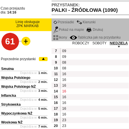
PRZYSTANEK:
Czas przejazdu
PALKI - ŹRÓDŁOWA (1090)
dla:
14:16
Linię obsługuje
Przesiadki
Kierunki
ZPK MARKAB
Pokaż na mapie
Drukuj
ikony
Tabliczka jak na przystanku
61
ROBOCZY
SOBOTY
NIEDZIELA
7
09
8
09
Poprzednie przystanki
9
08
10
08
Smutna
Dojeżdża w:
1 min.
11
16
Wojska Polskiego
12
16
Dojeżdża w:
2 min.
13
16
Wojska Polskiego NŻ
Dojeżdża w:
3 min.
14
16
Inflancka
15
16
Dojeżdża w:
4 min.
16
16
Strykowska
17
16
Dojeżdża w:
5 min.
Wypoczynkowa NŻ
18
16
Dojeżdża w:
6 min.
19
23
Woskowa NŻ
20
23
Dojeżdża w:
7 min.