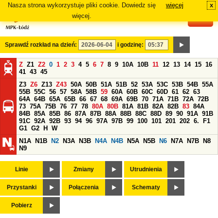
Nasza strona wykorzystuje pliki cookie. Dowiedz się
więcej
x
#
więcej.
Sprawdź rozkład na dzień:
i godzinę:
Z
Z1
Z2
0
1
2
3
4
5
6
7
8
9
10A
10B
11
12
13
14
15
16
41
43
45
Z3
Z6
Z13
Z43
50A
50B
51A
51B
52
53A
53C
53B
54B
55A
55B
55C
56
57
58A
58B
59
60A
60B
60C
60D
61
62
63
64A
64B
65A
65B
66
67
68
69A
69B
70
71A
71B
72A
72B
73
75A
75B
76
77
78
80A
80B
81A
81B
82A
82B
83
84A
84B
85A
85B
86
87A
87B
88A
88B
88C
88D
89
90
91A
91B
91C
92A
92B
93
94
96
97A
97B
99
100
101
201
202
6.
F1
G1
G2
H
W
N1A
N1B
N2
N3A
N3B
N4A
N4B
N5A
N5B
N6
N7A
N7B
N8
N9
Linie
Zmiany
Utrudnienia
Przystanki
Połączenia
Schematy
Pobierz