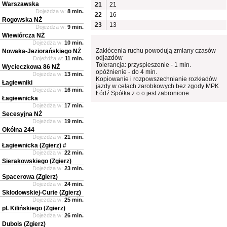
Warszawska
21
21
Dojeżdża w:
8 min.
22
16
Rogowska NŻ
23
13
Dojeżdża w:
9 min.
Wiewiórcza NŻ
Dojeżdża w:
10 min.
Zakłócenia ruchu powodują zmiany czasów
Nowaka-Jeziorańskiego NŻ
odjazdów
Dojeżdża w:
11 min.
Tolerancja: przyspieszenie - 1 min.
Wycieczkowa 86 NŻ
opóźnienie - do 4 min.
Dojeżdża w:
13 min.
Kopiowanie i rozpowszechnianie rozkładów
Łagiewniki
jazdy w celach zarobkowych bez zgody MPK
Dojeżdża w:
16 min.
Łódź Spółka z o.o jest zabronione.
Łagiewnicka
Dojeżdża w:
17 min.
Secesyjna NŻ
Dojeżdża w:
19 min.
Okólna 244
Dojeżdża w:
21 min.
Łagiewnicka (Zgierz) #
Dojeżdża w:
22 min.
Sierakowskiego (Zgierz)
Dojeżdża w:
23 min.
Spacerowa (Zgierz)
Dojeżdża w:
24 min.
Skłodowskiej-Curie (Zgierz)
Dojeżdża w:
25 min.
pl. Kilińskiego (Zgierz)
Dojeżdża w:
26 min.
Dubois (Zgierz)