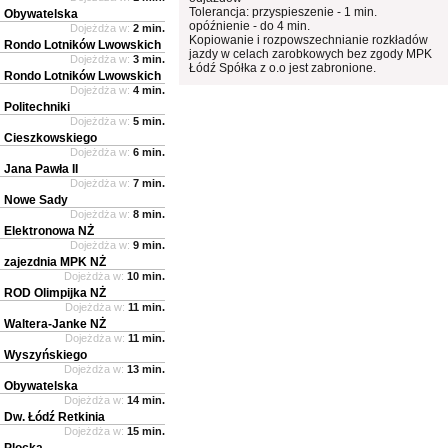
Tolerancja: przyspieszenie - 1 min.
Obywatelska
opóźnienie - do 4 min.
Dojeżdża w:
2 min.
Kopiowanie i rozpowszechnianie rozkładów
Rondo Lotników Lwowskich
jazdy w celach zarobkowych bez zgody MPK
Dojeżdża w:
3 min.
Łódź Spółka z o.o jest zabronione.
Rondo Lotników Lwowskich
Dojeżdża w:
4 min.
Politechniki
Dojeżdża w:
5 min.
Cieszkowskiego
Dojeżdża w:
6 min.
Jana Pawła II
Dojeżdża w:
7 min.
Nowe Sady
Dojeżdża w:
8 min.
Elektronowa NŻ
Dojeżdża w:
9 min.
zajezdnia MPK NŻ
Dojeżdża w:
10 min.
ROD Olimpijka NŻ
Dojeżdża w:
11 min.
Waltera-Janke NŻ
Dojeżdża w:
11 min.
Wyszyńskiego
Dojeżdża w:
13 min.
Obywatelska
Dojeżdża w:
14 min.
Dw. Łódź Retkinia
Dojeżdża w:
15 min.
Plocka