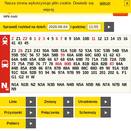
Nasza strona wykorzystuje pliki cookie. Dowiedz się
więcej
x
#
więcej.
Sprawdź rozkład na dzień:
i godzinę:
Z
Z1
Z2
0
1
2
3
4
5
6
7
8
9
10A
10B
11
12
13
14
15
16
41
43
45
Z3
Z6
Z13
Z43
50A
50B
51A
51B
52
53A
53C
53B
54B
55A
55B
55C
56
57
58A
58B
59
60A
60B
60C
60D
61
62
63
64A
64B
65A
65B
66
67
68
69A
69B
70
71A
71B
72A
72B
73
75A
75B
76
77
78
80A
80B
81A
81B
82A
82B
83
84A
84B
85A
85B
86
87A
87B
88A
88B
88C
88D
89
90
91A
91B
91C
92A
92B
93
94
96
97A
97B
99
100
101
201
202
6.
F1
G1
G2
H
W
N1A
N1B
N2
N3A
N3B
N4A
N4B
N5A
N5B
N6
N7A
N7B
N8
N9
Linie
Zmiany
Utrudnienia
Przystanki
Połączenia
Schematy
Pobierz