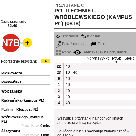
PRZYSTANEK:
POLITECHNIKI -
WRÓBLEWSKIEGO (KAMPUS
Czas przejazdu
PŁ) (0818)
dla:
22:40
Przesiadki
Kierunki
N7B
Pokaż na mapie
Drukuj
ikony
Tabliczka jak na przystanku
Nd/Pn i Wt-Pt
Pt/Sb
Sb/Nd
Poprzednie przystanki
22
40
23
10
40
Mickiewicza
0
40
Radwańska
1
40
2
40
Wólczańska
3
40
Radwańska (kampus PŁ)
4
40
Park im. Klepacza NŻ
Wróblewskiego (kampus
Wszystkie przystanki na nocnych liniach
PŁ)
autobusowych są na żądanie.
Dojeżdża w:
0 min.
Skrzywana
Zakłócenia ruchu powodują zmiany czasów
Dojeżdża w:
1 min.
odjazdów