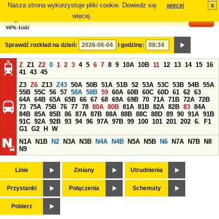
Nasza strona wykorzystuje pliki cookie. Dowiedz się
więcej
x
#
więcej.
Sprawdź rozkład na dzień:
i godzinę:
Z
Z1
Z2
0
1
2
3
4
5
6
7
8
9
10A
10B
11
12
13
14
15
16
41
43
45
Z3
Z6
Z13
Z43
50A
50B
51A
51B
52
53A
53C
53B
54B
55A
55B
55C
56
57
58A
58B
59
60A
60B
60C
60D
61
62
63
64A
64B
65A
65B
66
67
68
69A
69B
70
71A
71B
72A
72B
73
75A
75B
76
77
78
80A
80B
81A
81B
82A
82B
83
84A
84B
85A
85B
86
87A
87B
88A
88B
88C
88D
89
90
91A
91B
91C
92A
92B
93
94
96
97A
97B
99
100
101
201
202
6.
F1
G1
G2
H
W
N1A
N1B
N2
N3A
N3B
N4A
N4B
N5A
N5B
N6
N7A
N7B
N8
N9
Linie
Zmiany
Utrudnienia
Przystanki
Połączenia
Schematy
Pobierz