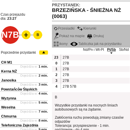
PRZYSTANEK:
BRZEZIŃSKA - ŚNIEŻNA NŻ
Czas przejazdu
(0063)
dla:
23:27
Przesiadki
Kierunki
N7B
B
Pokaż na mapie
Drukuj
ikony
Tabliczka jak na przystanku
Nd/Pn i Wt-Pt
Pt/Sb
Sb/Nd
Poprzednie przystanki
23
27B
CH M1
0
27B
Dojeżdża w:
1 min.
1
27B
Kerna NŻ
2
27B
Dojeżdża w:
2 min.
Janosika
3
27B
Dojeżdża w:
3 min.
4
27B
57B
Powstańców Śląskich
Dojeżdża w:
4 min.
B
Wyżynna
Dojeżdża w:
5 min.
Wszystkie przystanki na nocnych liniach
Weselna
autobusowych są na żądanie.
Dojeżdża w:
7 min.
Chmurna
Zakłócenia ruchu powodują zmiany czasów
Dojeżdża w:
8 min.
odjazdów
Telefoniczna Zajezdnia
Tolerancja: przyspieszenie - 1 min.
Dojeżdża w:
9 min.
opóźnienie - do 4 min.