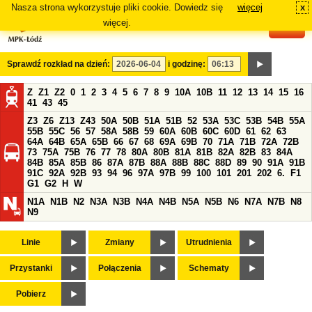
Nasza strona wykorzystuje pliki cookie. Dowiedz się
więcej
x
#
więcej.
Sprawdź rozkład na dzień:
i godzinę:
Z
Z1
Z2
0
1
2
3
4
5
6
7
8
9
10A
10B
11
12
13
14
15
16
41
43
45
Z3
Z6
Z13
Z43
50A
50B
51A
51B
52
53A
53C
53B
54B
55A
55B
55C
56
57
58A
58B
59
60A
60B
60C
60D
61
62
63
64A
64B
65A
65B
66
67
68
69A
69B
70
71A
71B
72A
72B
73
75A
75B
76
77
78
80A
80B
81A
81B
82A
82B
83
84A
84B
85A
85B
86
87A
87B
88A
88B
88C
88D
89
90
91A
91B
91C
92A
92B
93
94
96
97A
97B
99
100
101
201
202
6.
F1
G1
G2
H
W
N1A
N1B
N2
N3A
N3B
N4A
N4B
N5A
N5B
N6
N7A
N7B
N8
N9
Linie
Zmiany
Utrudnienia
Przystanki
Połączenia
Schematy
Pobierz