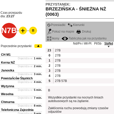
PRZYSTANEK:
BRZEZIŃSKA - ŚNIEŻNA NŻ
Czas przejazdu
(0063)
dla:
23:27
Przesiadki
Kierunki
N7B
B
Pokaż na mapie
Drukuj
ikony
Tabliczka jak na przystanku
Nd/Pn i Wt-Pt
Pt/Sb
Sb/Nd
Poprzednie przystanki
23
27B
CH M1
0
27B
Dojeżdża w:
1 min.
1
27B
Kerna NŻ
2
27B
Dojeżdża w:
2 min.
Janosika
3
27B
Dojeżdża w:
3 min.
4
27B
Powstańców Śląskich
5
27B
57B
Dojeżdża w:
4 min.
Wyżynna
Dojeżdża w:
5 min.
B
Weselna
Wszystkie przystanki na nocnych liniach
Dojeżdża w:
7 min.
autobusowych są na żądanie.
Chmurna
Dojeżdża w:
8 min.
Zakłócenia ruchu powodują zmiany czasów
Telefoniczna Zajezdnia
odjazdów
Dojeżdża w:
9 min.